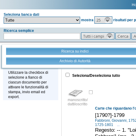
H
Seleziona banca dati
25
mostra
risultati per 
Ricerca semplice
Tutti i campi
Ricerca su indici
Archivio di Autorità
Tutto
+
Stampa - Email - Export
Utilizzare la checkbox di
Seleziona/Deseleziona tutto
selezione a fianco di
ciascun documento per
attivare le funzionalità di
stampa, invio email ed
export.
manoscritto/
dattiloscritto
[1790?]-1799
Fabbroni, Giovanni, 17
1725-1801
...
Regesto: -- 1. "Lo