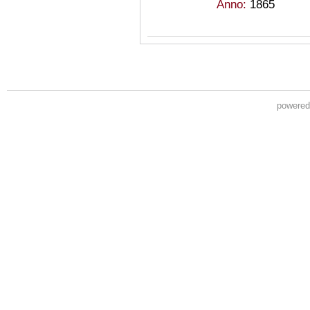
Anno:
1865
powere