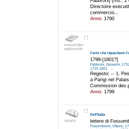
Fabbroni] (ms., 2 c
Directoire executi
commercio...
Anno:
1790
manoscritto/
dattiloscritto
1799-[1801?]
Fabbroni, Giovanni, 17
1725-1801
...
Regesto: -- 1. Pes
a Parigi nel Palai
Commission des poi
Anno:
1799
Dell'Italia
lettere di Fossom
spoglio
Fossombroni, Vittorio, 