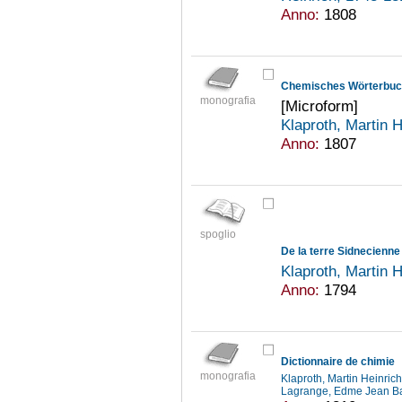
Anno:
1808
Chemisches Wörterbu
monografia
[Microform]
Klaproth, Martin 
Anno:
1807
spoglio
De la terre Sidnecienne
Klaproth, Martin 
Anno:
1794
Dictionnaire de chimie
monografia
Klaproth, Martin Heinri
Lagrange, Edme Jean Ba