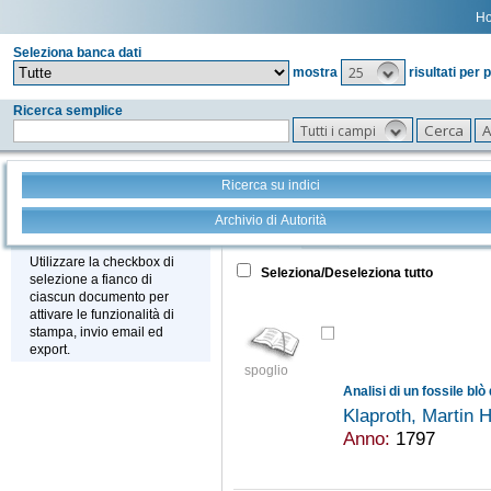
H
Seleziona banca dati
25
mostra
risultati per 
Ricerca semplice
Tutti i campi
Ricerca su indici
Archivio di Autorità
Tutto
+
Stampa - Email - Export
Utilizzare la checkbox di
Seleziona/Deseleziona tutto
selezione a fianco di
ciascun documento per
attivare le funzionalità di
stampa, invio email ed
export.
spoglio
Analisi di un fossile blò
Klaproth, Martin 
Anno:
1797