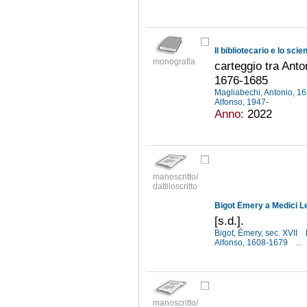
Il bibliotecario e lo scie
monografia
carteggio tra Ant
1676-1685
Magliabechi, Antonio, 
Alfonso, 1947-
Anno:
2022
manoscritto/
dattiloscritto
Bigot Émery a Medici Le
[s.d.].
Bigot, Émery, sec. XVII
Alfonso, 1608-1679
...
manoscritto/