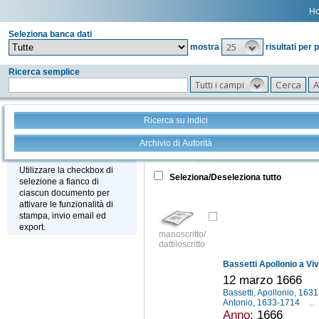
H
Seleziona banca dati
25
mostra
risultati per 
Ricerca semplice
Tutti i campi
Ricerca su indici
Archivio di Autorità
Tutto
+
Stampa - Email - Export
Utilizzare la checkbox di
Seleziona/Deseleziona tutto
selezione a fianco di
ciascun documento per
attivare le funzionalità di
stampa, invio email ed
export.
manoscritto/
dattiloscritto
Bassetti Apollonio a Vi
12 marzo 1666
Bassetti, Apollonio, 16
Antonio, 1633-1714
...
Anno:
1666