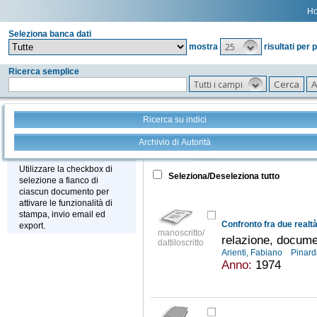
H
Seleziona banca dati
25
mostra
risultati per 
Ricerca semplice
Tutti i campi
Ricerca su indici
Archivio di Autorità
Tutto
+
Stampa - Email - Export
Utilizzare la checkbox di
Seleziona/Deseleziona tutto
selezione a fianco di
ciascun documento per
attivare le funzionalità di
stampa, invio email ed
export.
manoscritto/
relazione, docume
dattiloscritto
Arienti, Fabiano
Pinard
Anno:
1974