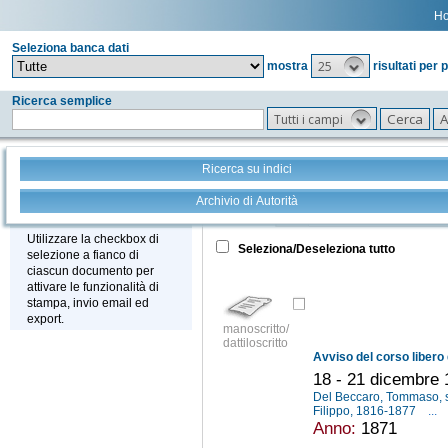
H
Seleziona banca dati
25
mostra
risultati per 
Ricerca semplice
Tutti i campi
Ricerca su indici
Archivio di Autorità
Tutto
+
Stampa - Email - Export
Utilizzare la checkbox di
Seleziona/Deseleziona tutto
selezione a fianco di
ciascun documento per
attivare le funzionalità di
stampa, invio email ed
export.
manoscritto/
dattiloscritto
18 - 21 dicembre
Del Beccaro, Tommaso, 
Filippo, 1816-1877
...
Anno:
1871