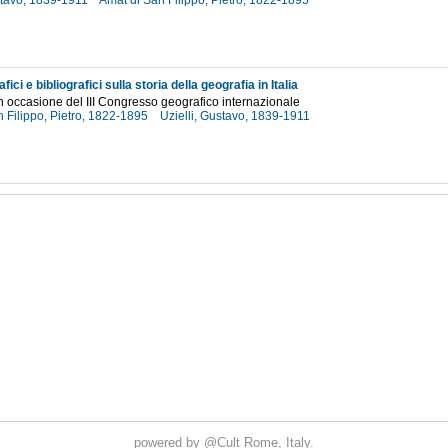
ustavo, 1839-1911
Amat di San Filippo, Pietro, 1822-1895
7
fici e bibliografici sulla storia della geografia in Italia
in occasione del III Congresso geografico internazionale
 Filippo, Pietro, 1822-1895
Uzielli, Gustavo, 1839-1911
2
powered by
@Cult
Rome, Italy.