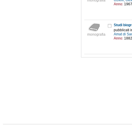
Uzielli, G
monografia
Anno:
196
Studi biogra
pubblicati 
Amat di San
monografia
Anno:
188