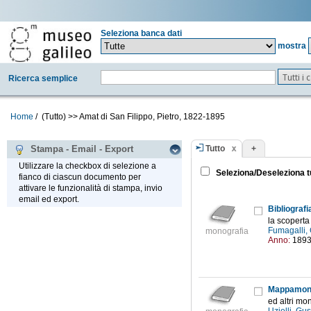
Seleziona banca dati
mostra
Tutti i
Ricerca semplice
Home
/
(Tutto)
>>
Amat di San Filippo, Pietro, 1822-1895
Tutto
+
Stampa - Email - Export
Utilizzare la checkbox di selezione a
Seleziona/Deseleziona t
fianco di ciascun documento per
attivare le funzionalità di stampa, invio
email ed export.
Bibliografi
la scoperta
Fumagalli,
monografia
Anno:
189
Mappamondi
ed altri mon