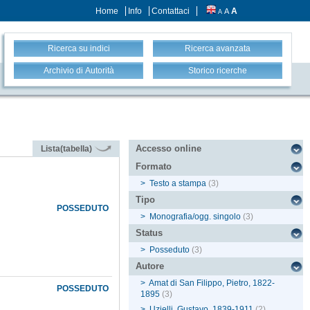
Home
Info
Contattaci
A
A
A
Ricerca su indici
Ricerca avanzata
Archivio di Autorità
Storico ricerche
Accesso online
Lista(tabella)
Formato
>
Testo a stampa
(3)
Tipo
POSSEDUTO
>
Monografia/ogg. singolo
(3)
Status
>
Posseduto
(3)
Autore
>
Amat di San Filippo, Pietro, 1822-
POSSEDUTO
1895
(3)
>
Uzielli, Gustavo, 1839-1911
(2)