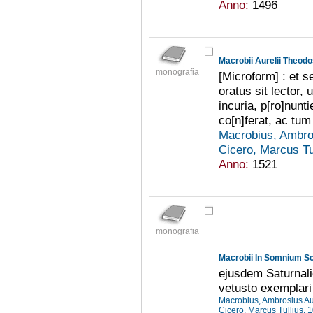
Anno:
1496
Macrobii Aurelii Theodos
monografia
[Microform] : et s
oratus sit lector,
incuria, p[ro]nunt
co[n]ferat, ac tum
Macrobius, Ambro
Cicero, Marcus Tu
Anno:
1521
monografia
ejusdem Saturnalio
vetusto exemplari
Macrobius, Ambrosius Au
Cicero, Marcus Tullius, 