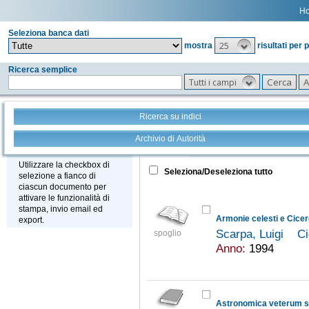
H
Seleziona banca dati
25
mostra
risultati per 
Ricerca semplice
Tutti i campi
Ricerca su indici
Archivio di Autorità
Tutto
+
Stampa - Email - Export
Utilizzare la checkbox di
Seleziona/Deseleziona tutto
selezione a fianco di
ciascun documento per
attivare le funzionalità di
stampa, invio email ed
Armonie celesti e Cice
export.
Scarpa, Luigi
Ci
spoglio
Anno:
1994
Astronomica veterum sc