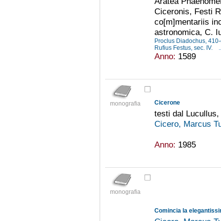
Aratea Phaenomena
Ciceronis, Festi 
co[m]mentariis in
astronomica, C. Iu
Proclus Diadochus, 410-
Rufius Festus, sec. IV.
.
Anno:
1589
Cicerone
monografia
testi dal Lucullus,
Cicero, Marcus Tu
Anno:
1985
monografia