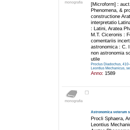
monografia
[Microform] : auct
Phenomena, & pro
constructione Arat
interpretatio Lat
: Latini, Aratea 
M.T. Ciceronis : F
comentariis incer
astronomica : C. 
non astronomia s
utile
Proclus Diadochus, 410-
Leontius Mechanicus, sec
Anno:
1589
monografia
Procli Sphaera, A
Leontius Mechanic