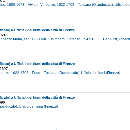
671
tteo, 1600-1673
Viviani, Vincenzo, 1622-1703
Toscana (Granducato). Ufficio dei
1
icato] a Ufficiali dei fiumi della città di Firenze
1697
ncenzo Maria, sec. XVII-XVIII
Usimbardi, Lorenzo, 1547-1636
Gabburri, Adoard
7
icato] a Ufficiali dei fiumi della città di Firenze
 1697
incenzo, 1622-1703
Possi
Toscana (Granducato). Ufficio dei fiumi (Firenze)
7
icato] a Ufficiali dei fiumi della città di Firenze
696
anducato). Ufficio dei fiumi (Firenze)
6