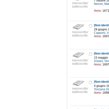
7 ottobre 1
manoscritto/
Neroni, Ma
dattiloscritto
Anno:
167
[Non identif
29 giugno 
manoscritto/
Capponi, Vi
dattiloscritto
Anno:
169
[Non identif
15 maggio
manoscritto/
Viviani, V
dattiloscritto
Anno:
169
[Non identif
4 giugno 1
manoscritto/
Toscana (Gr
dattiloscritto
Anno:
169