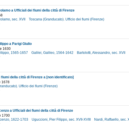
olamo a Ufficiali dei fiumi della città di Firenze
68
irolamo, sec. XVII
Toscana (Granducato). Ufficio dei fiumi (Firenze)
8
lippo a Parigi Giulio
e 1630
Filippo, 1565-1657
Galilei, Galileo, 1564-1642
Bartolotti, Alessandro, sec. XVII
0
i fiumi della città di Firenze a [non identificato]
e 1678
anducato). Ufficio dei fiumi (Firenze)
8
enzo a Ufficiali dei fiumi della città di Firenze
e 1700
incenzo, 1622-1703
Uguccioni, Pier Filippo, sec. XVII-XVIII
Nardi, Raffaello, sec. 
0