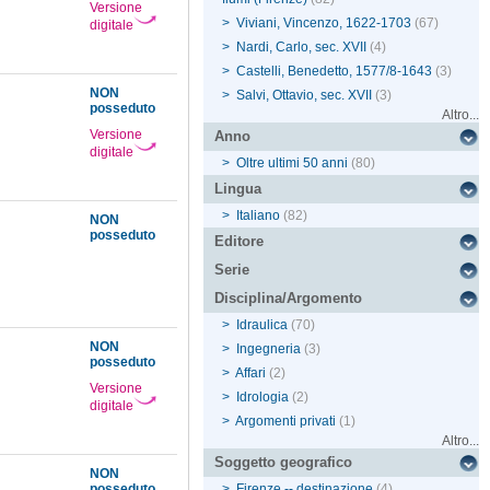
Versione
>
Viviani, Vincenzo, 1622-1703
(67)
digitale
>
Nardi, Carlo, sec. XVII
(4)
>
Castelli, Benedetto, 1577/8-1643
(3)
NON
>
Salvi, Ottavio, sec. XVII
(3)
posseduto
Altro...
Versione
Anno
digitale
>
Oltre ultimi 50 anni
(80)
Lingua
>
Italiano
(82)
NON
posseduto
Editore
Serie
Disciplina/Argomento
>
Idraulica
(70)
NON
>
Ingegneria
(3)
posseduto
>
Affari
(2)
Versione
>
Idrologia
(2)
digitale
>
Argomenti privati
(1)
Altro...
Soggetto geografico
NON
posseduto
>
Firenze -- destinazione
(4)