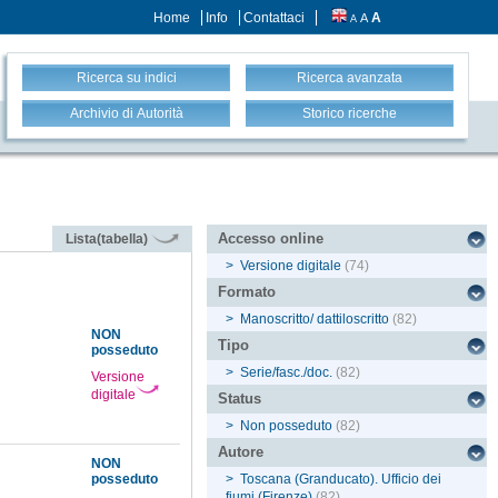
Home
Info
Contattaci
A
A
A
Ricerca su indici
Ricerca avanzata
Archivio di Autorità
Storico ricerche
Accesso online
Lista(tabella)
>
Versione digitale
(74)
Formato
>
Manoscritto/ dattiloscritto
(82)
NON
Tipo
posseduto
>
Serie/fasc./doc.
(82)
Versione
digitale
Status
>
Non posseduto
(82)
Autore
NON
posseduto
>
Toscana (Granducato). Ufficio dei
fiumi (Firenze)
(82)