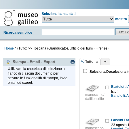
Seleziona banca dati
mostra
Tutti i
Ricerca semplice
Home
/
(Tutto)
>>
Toscana (Granducato). Ufficio dei fiumi (Firenze)
Tutto
+
Stampa - Email - Export
Utilizzare la checkbox di selezione a
Seleziona/Deseleziona t
fianco di ciascun documento per
attivare le funzionalità di stampa, invio
email ed export.
Bartolotti 
[s.d.].
manoscritto/
Bartolotti, 
dattiloscritto
Landini Fra
23 agosto 
manoscritto/