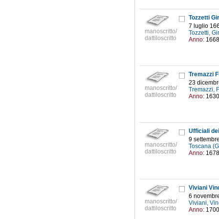
Tozzetti Gir
7 luglio 16
manoscritto/
Tozzetti, G
dattiloscritto
Anno:
166
Tremazzi Fi
23 dicembr
manoscritto/
Tremazzi, 
dattiloscritto
Anno:
163
Ufficiali de
9 settembr
manoscritto/
Toscana (Gr
dattiloscritto
Anno:
167
Viviani Vinc
6 novembr
manoscritto/
Viviani, V
dattiloscritto
Anno:
170