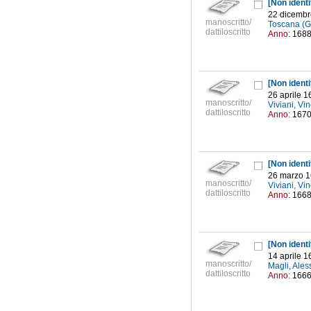
[Non identif
22 dicembr
manoscritto/
Toscana (Gr
dattiloscritto
Anno:
168
[Non identif
26 aprile 1
manoscritto/
Viviani, V
dattiloscritto
Anno:
167
[Non identif
26 marzo 
manoscritto/
Viviani, V
dattiloscritto
Anno:
166
[Non identif
14 aprile 1
manoscritto/
Magli, Ales
dattiloscritto
Anno:
166