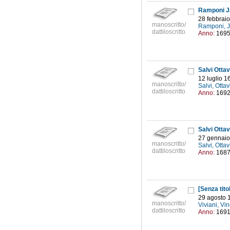
Ramponi Jac
28 febbrai
manoscritto/
Ramponi, J
dattiloscritto
Anno:
169
Salvi Ottavi
12 luglio 1
manoscritto/
Salvi, Ottav
dattiloscritto
Anno:
169
Salvi Ottavi
27 gennaio
manoscritto/
Salvi, Ottav
dattiloscritto
Anno:
168
[Senza tito
29 agosto 
manoscritto/
Viviani, V
dattiloscritto
Anno:
169