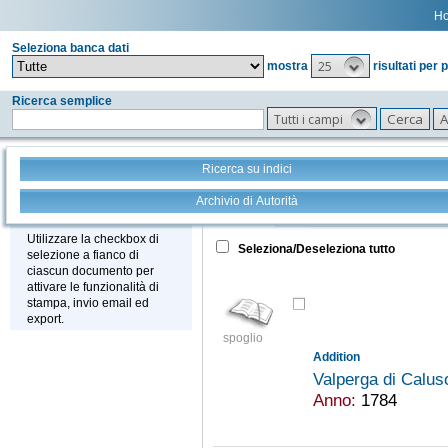
H
Seleziona banca dati
25
mostra
risultati per 
Ricerca semplice
Tutti i campi
Ricerca su indici
Archivio di Autorità
Tutto
+
Stampa - Email - Export
Utilizzare la checkbox di
Seleziona/Deseleziona tutto
selezione a fianco di
ciascun documento per
attivare le funzionalità di
stampa, invio email ed
export.
spoglio
Addition
Valperga di Calu
Anno:
1784