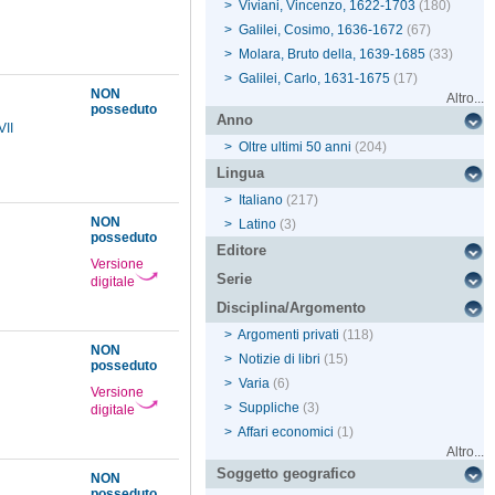
>
Viviani, Vincenzo, 1622-1703
(180)
>
Galilei, Cosimo, 1636-1672
(67)
>
Molara, Bruto della, 1639-1685
(33)
>
Galilei, Carlo, 1631-1675
(17)
NON
Altro...
posseduto
Anno
VII
>
Oltre ultimi 50 anni
(204)
Lingua
>
Italiano
(217)
NON
>
Latino
(3)
posseduto
Editore
Versione
Serie
digitale
Disciplina/Argomento
>
Argomenti privati
(118)
NON
>
Notizie di libri
(15)
posseduto
>
Varia
(6)
Versione
>
Suppliche
(3)
digitale
>
Affari economici
(1)
Altro...
Soggetto geografico
NON
posseduto