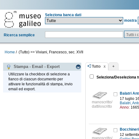
Seleziona banca dati
mostra
Tutti i
Ricerca semplice
Home
/
(Tutto)
>>
Viviani, Francesco, sec. XVII
Tutto
+
Stampa - Email - Export
Utilizzare la checkbox di selezione a
Seleziona/Deseleziona t
fianco di ciascun documento per
attivare le funzionalità di stampa, invio
email ed export.
Balatri An
17 luglio 1
manoscritto/
Balatri, An
dattiloscritto
Anno:
166
Bocchineri
12 settemb
manoscritto/