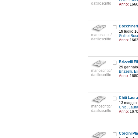
Galilei Boc
dattiloscritto
Anno:
166
Bocchineri
19 luglio 1
manoscritto/
Galilei Boc
dattiloscritto
Anno:
166
Brizzelli E
29 gennaio 
manoscritto/
Brizzelli, E
dattiloscritto
Anno:
168
Chiti Laura
13 maggio
manoscritto/
Chiti, Laura
dattiloscritto
Anno:
167
Cordini Pla