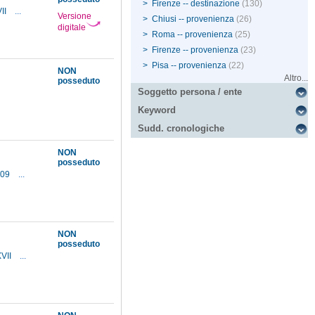
>
Firenze -- destinazione
(130)
VII
...
Versione
>
Chiusi -- provenienza
(26)
digitale
>
Roma -- provenienza
(25)
>
Firenze -- provenienza
(23)
>
Pisa -- provenienza
(22)
NON
Altro...
posseduto
Soggetto persona / ente
Keyword
Sudd. cronologiche
NON
posseduto
709
...
NON
posseduto
XVII
...