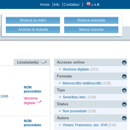
Home
Info
Contattaci
A
A
A
Ricerca su indici
Ricerca avanzata
Archivio di Autorità
Storico ricerche
Accesso online
Lista(tabella)
>
Versione digitale
(151)
Formato
>
Manoscritto/ dattiloscritto
(218)
NON
Tipo
posseduto
6-1686
...
>
Serie/fasc./doc.
(218)
Versione
digitale
Status
>
Non posseduto
(218)
Autore
NON
posseduto
>
Viviani, Francesco, sec. XVII
(218)