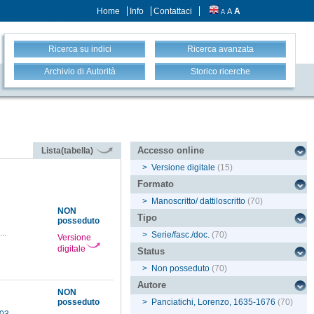
Home
Info
Contattaci
A
A
A
Ricerca su indici
Ricerca avanzata
Archivio di Autorità
Storico ricerche
Accesso online
Lista(tabella)
>
Versione digitale
(15)
Formato
>
Manoscritto/ dattiloscritto
(70)
NON
Tipo
posseduto
...
>
Serie/fasc./doc.
(70)
Versione
digitale
Status
>
Non posseduto
(70)
Autore
NON
posseduto
>
Panciatichi, Lorenzo, 1635-1676
(70)