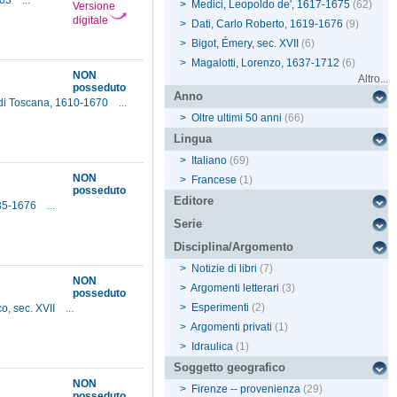
703
...
>
Medici, Leopoldo de', 1617-1675
(62)
Versione
digitale
>
Dati, Carlo Roberto, 1619-1676
(9)
>
Bigot, Émery, sec. XVII
(6)
>
Magalotti, Lorenzo, 1637-1712
(6)
NON
Altro...
posseduto
Anno
 di Toscana, 1610-1670
...
>
Oltre ultimi 50 anni
(66)
Lingua
>
Italiano
(69)
NON
>
Francese
(1)
posseduto
Editore
635-1676
...
Serie
Disciplina/Argomento
>
Notizie di libri
(7)
NON
>
Argomenti letterari
(3)
posseduto
>
Esperimenti
(2)
o, sec. XVII
...
>
Argomenti privati
(1)
>
Idraulica
(1)
Soggetto geografico
NON
>
Firenze -- provenienza
(29)
posseduto