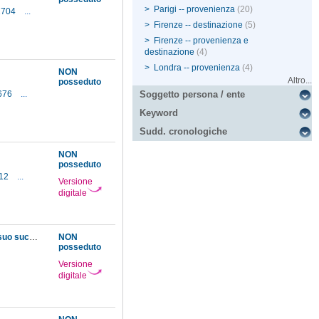
>
Parigi -- provenienza
(20)
-1704
...
>
Firenze -- destinazione
(5)
>
Firenze -- provenienza e
destinazione
(4)
>
Londra -- provenienza
(4)
NON
Altro...
posseduto
1676
...
Soggetto persona / ente
Keyword
Sudd. cronologiche
NON
posseduto
712
...
Versione
digitale
Discorso tenuto agli accademici della Crusca in occasione della nomina dell'Arciconsolo suo successore
NON
posseduto
Versione
digitale