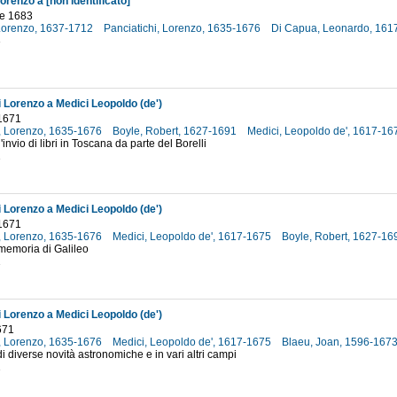
orenzo a [non identificato]
e 1683
 Lorenzo, 1637-1712
Panciatichi, Lorenzo, 1635-1676
Di Capua, Leonardo, 16
3
i Lorenzo a Medici Leopoldo (de')
1671
i, Lorenzo, 1635-1676
Boyle, Robert, 1627-1691
Medici, Leopoldo de', 1617-1
invio di libri in Toscana da parte del Borelli
1
i Lorenzo a Medici Leopoldo (de')
1671
i, Lorenzo, 1635-1676
Medici, Leopoldo de', 1617-1675
Boyle, Robert, 1627-1
memoria di Galileo
1
i Lorenzo a Medici Leopoldo (de')
671
i, Lorenzo, 1635-1676
Medici, Leopoldo de', 1617-1675
Blaeu, Joan, 1596-167
di diverse novità astronomiche e in vari altri campi
1