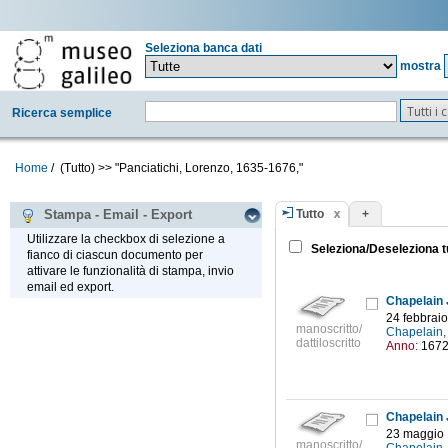
Seleziona banca dati
mostra
Tutti i
Ricerca semplice
Home
/
(Tutto)
>>
"Panciatichi, Lorenzo, 1635-1676,"
Tutto
+
Stampa - Email - Export
Utilizzare la checkbox di selezione a
Seleziona/Deseleziona t
fianco di ciascun documento per
attivare le funzionalità di stampa, invio
email ed export.
Chapelain 
24 febbrai
manoscritto/
Chapelain,
dattiloscritto
Anno:
167
Chapelain 
23 maggio
manoscritto/