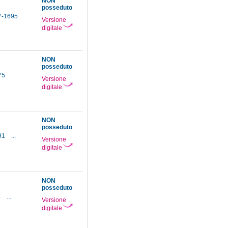
NON
posseduto
17-1695
Versione
digitale
NON
posseduto
675
Versione
digitale
NON
posseduto
691
...
Versione
digitale
NON
posseduto
3
...
Versione
digitale