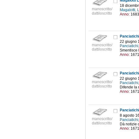
Magalotti L
18 dicembr
manoscritto/
Magalotti,
dattiloscritto
Anno:
168
Panciatich
22 giugno 
manoscritto/
Panciatich
dattiloscritto
Smentisce l'
Anno:
167
Panciatich
22 giugno 
manoscritto/
Panciatich
dattiloscritto
Difende la 
Anno:
167
Panciatich
8 agosto 1
manoscritto/
Panciatich
dattiloscritto
Dà notizie 
Anno:
167