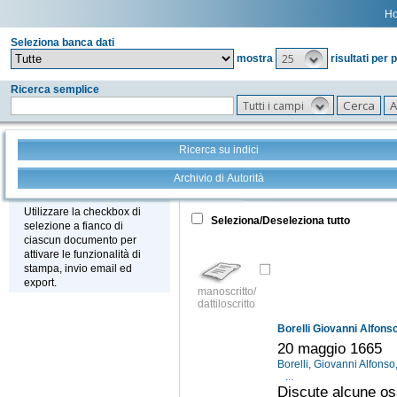
H
Seleziona banca dati
25
mostra
risultati per 
Ricerca semplice
Tutti i campi
Ricerca su indici
Archivio di Autorità
Tutto
+
Stampa - Email - Export
Utilizzare la checkbox di
Seleziona/Deseleziona tutto
selezione a fianco di
ciascun documento per
attivare le funzionalità di
stampa, invio email ed
export.
manoscritto/
dattiloscritto
Borelli Giovanni Alfonso
20 maggio 1665
Borelli, Giovanni Alfons
...
Discute alcune os