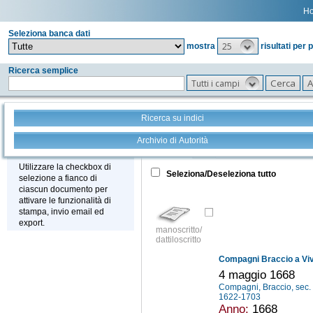
H
Seleziona banca dati
25
mostra
risultati per 
Ricerca semplice
Tutti i campi
Ricerca su indici
Archivio di Autorità
Tutto
+
Stampa - Email - Export
Utilizzare la checkbox di
Seleziona/Deseleziona tutto
selezione a fianco di
ciascun documento per
attivare le funzionalità di
stampa, invio email ed
export.
manoscritto/
dattiloscritto
Compagni Braccio a Viv
4 maggio 1668
Compagni, Braccio, sec.
1622-1703
Anno:
1668