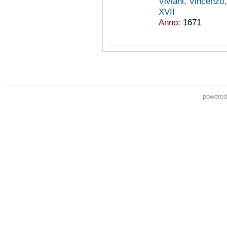
Viviani, Vincenzo
XVII
Anno:
1671
powere