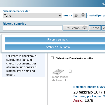
H
Seleziona banca dati
25
mostra
risultati per 
Ricerca semplice
Tutti i campi
Ricerca su indici
Archivio di Autorità
Tutto
+
Stampa - Email - Export
Utilizzare la checkbox di
Seleziona/Deseleziona tutto
selezione a fianco di
ciascun documento per
attivare le funzionalità di
stampa, invio email ed
export.
manoscritto/
dattiloscritto
Borromei Ippolito a Viv
28 febbraio 1677 a
Borromei, Ippolito, sec. 
Anno:
1678