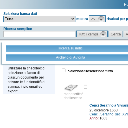
H
Seleziona banca dati
25
mostra
risultati per 
Ricerca semplice
Tutti i campi
Ricerca su indici
Archivio di Autorità
Tutto
+
Stampa - Email - Export
Utilizzare la checkbox di
Seleziona/Deseleziona tutto
selezione a fianco di
ciascun documento per
attivare le funzionalità di
stampa, invio email ed
export.
manoscritto/
dattiloscritto
Cenci Serafino a Vivian
25 dicembre 1663
Cenci, Serafino, sec. XVI
Anno:
1663