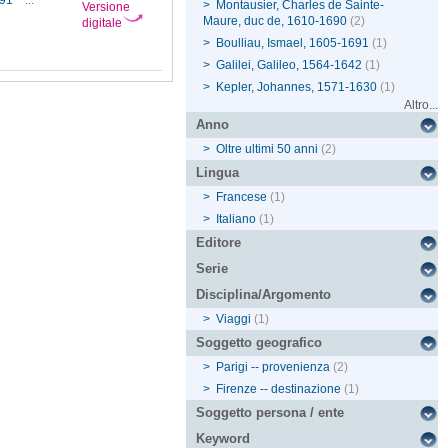
691
...
>
Montausier, Charles de Sainte-
Versione
Maure, duc de, 1610-1690
(2)
digitale
>
Boulliau, Ismael, 1605-1691
(1)
>
Galilei, Galileo, 1564-1642
(1)
>
Kepler, Johannes, 1571-1630
(1)
Altro...
Anno
>
Oltre ultimi 50 anni
(2)
Lingua
>
Francese
(1)
>
Italiano
(1)
Editore
Serie
Disciplina/Argomento
>
Viaggi
(1)
Soggetto geografico
>
Parigi -- provenienza
(2)
>
Firenze -- destinazione
(1)
Soggetto persona / ente
Keyword