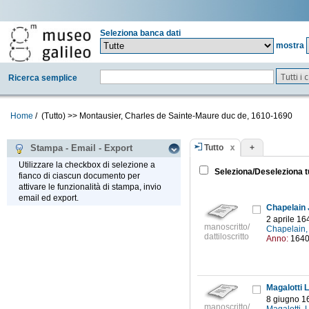
Seleziona banca dati
mostra
Tutti i
Ricerca semplice
Home
/
(Tutto)
>>
Montausier, Charles de Sainte-Maure duc de, 1610-1690
Tutto
+
Stampa - Email - Export
Utilizzare la checkbox di selezione a
Seleziona/Deseleziona t
fianco di ciascun documento per
attivare le funzionalità di stampa, invio
email ed export.
Chapelain 
2 aprile 16
manoscritto/
Chapelain,
dattiloscritto
Anno:
164
Magalotti 
8 giugno 1
manoscritto/