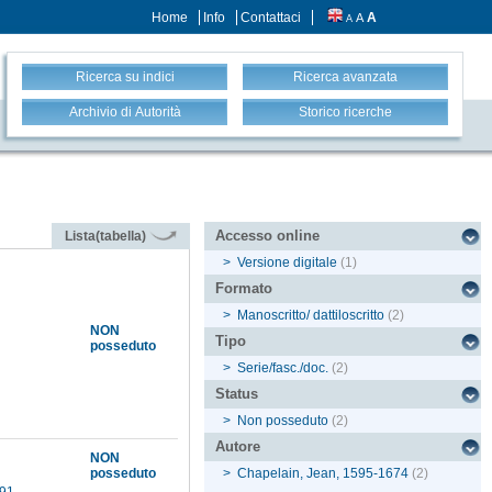
Home
Info
Contattaci
A
A
A
Ricerca su indici
Ricerca avanzata
Archivio di Autorità
Storico ricerche
Accesso online
Lista(tabella)
>
Versione digitale
(1)
Formato
>
Manoscritto/ dattiloscritto
(2)
NON
Tipo
posseduto
>
Serie/fasc./doc.
(2)
Status
>
Non posseduto
(2)
Autore
NON
posseduto
>
Chapelain, Jean, 1595-1674
(2)