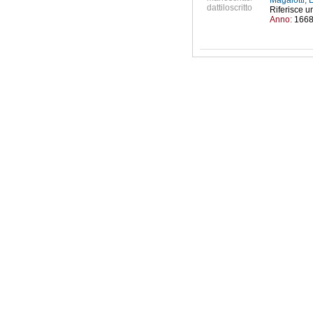
Magalotti,
dattiloscritto
Riferisce u
Anno:
166