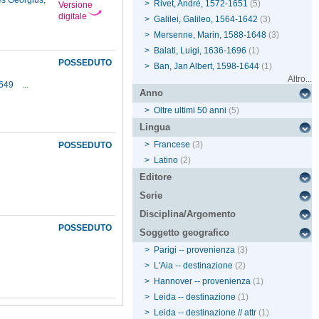
s Georgius,
>
Rivet, André, 1572-1651
(5)
Versione
digitale
>
Galilei, Galileo, 1564-1642
(3)
>
Mersenne, Marin, 1588-1648
(3)
>
Balati, Luigi, 1636-1696
(1)
POSSEDUTO
>
Ban, Jan Albert, 1598-1644
(1)
Altro...
1649
...
Anno
>
Oltre ultimi 50 anni
(5)
Lingua
>
Francese
(3)
POSSEDUTO
>
Latino
(2)
Editore
Serie
Disciplina/Argomento
POSSEDUTO
Soggetto geografico
>
Parigi -- provenienza
(3)
>
L'Aia -- destinazione
(2)
>
Hannover -- provenienza
(1)
>
Leida -- destinazione
(1)
>
Leida -- destinazione // attr
(1)