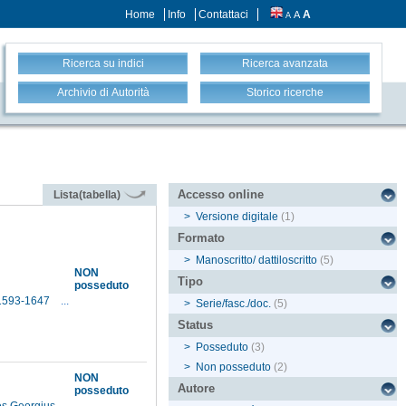
Home
Info
Contattaci
A
A
A
Ricerca su indici
Ricerca avanzata
Archivio di Autorità
Storico ricerche
Accesso online
Lista(tabella)
>
Versione digitale
(1)
Formato
>
Manoscritto/ dattiloscritto
(5)
NON
Tipo
posseduto
, 1593-1647
...
>
Serie/fasc./doc.
(5)
Status
>
Posseduto
(3)
>
Non posseduto
(2)
NON
Autore
posseduto