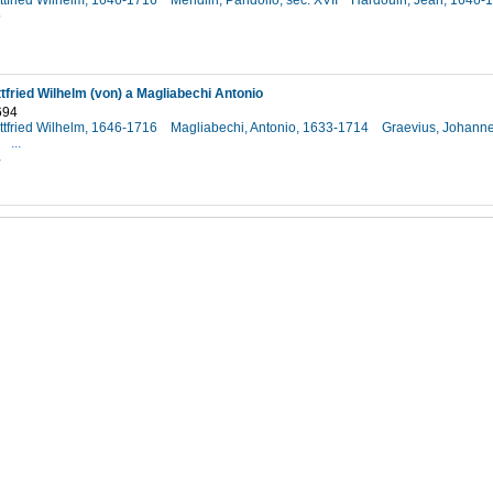
ttfried Wilhelm, 1646-1716
Mendlin, Pandolfo, sec. XVII
Hardouin, Jean, 1646-
5
ttfried Wilhelm (von) a Magliabechi Antonio
694
ttfried Wilhelm, 1646-1716
Magliabechi, Antonio, 1633-1714
Graevius, Johanne
3
...
4