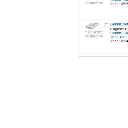
Leibniz, Go
dattiloscritto
Anno:
169
Leibniz Go
8 agosto 1
manoscritto/
Leibniz, Go
dattiloscritto
1632-170
Anno:
169