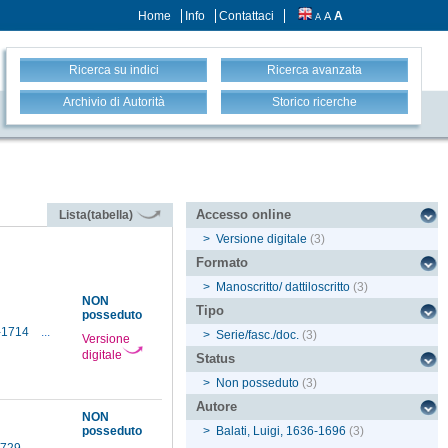
Home
Info
Contattaci
A
A
A
Ricerca su indici
Ricerca avanzata
Archivio di Autorità
Storico ricerche
Accesso online
Lista(tabella)
>
Versione digitale
(3)
Formato
>
Manoscritto/ dattiloscritto
(3)
NON
Tipo
posseduto
3-1714
...
>
Serie/fasc./doc.
(3)
Versione
digitale
Status
>
Non posseduto
(3)
Autore
NON
posseduto
>
Balati, Luigi, 1636-1696
(3)