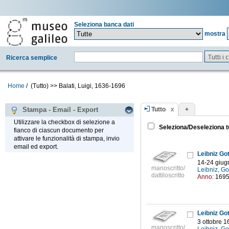
Seleziona banca dati
mostra
Tutti i
Ricerca semplice
Home
/
(Tutto)
>>
Balati, Luigi, 1636-1696
Tutto
+
Stampa - Email - Export
Utilizzare la checkbox di selezione a
Seleziona/Deseleziona t
fianco di ciascun documento per
attivare le funzionalità di stampa, invio
email ed export.
Leibniz Go
14-24 giug
manoscritto/
Leibniz, Go
dattiloscritto
Anno:
169
Leibniz Go
3 ottobre 1
manoscritto/