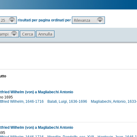
25
Rilevanza
risultati per pagina ordinati per
 campi
utto
ttfried Wilhelm (von) a Magliabechi Antonio
no 1695
ttfried Wilhelm, 1646-1716
Balati, Luigi, 1636-1696
Magliabechi, Antonio, 163
5
ttfried Wilhelm (von) a Magliabechi Antonio
695