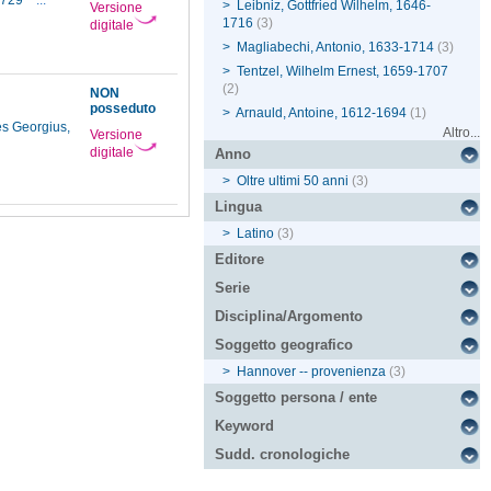
1729
...
>
Leibniz, Gottfried Wilhelm, 1646-
Versione
1716
(3)
digitale
>
Magliabechi, Antonio, 1633-1714
(3)
>
Tentzel, Wilhelm Ernest, 1659-1707
(2)
NON
posseduto
>
Arnauld, Antoine, 1612-1694
(1)
s Georgius,
Altro...
Versione
digitale
Anno
>
Oltre ultimi 50 anni
(3)
Lingua
>
Latino
(3)
Editore
Serie
Disciplina/Argomento
Soggetto geografico
>
Hannover -- provenienza
(3)
Soggetto persona / ente
Keyword
Sudd. cronologiche