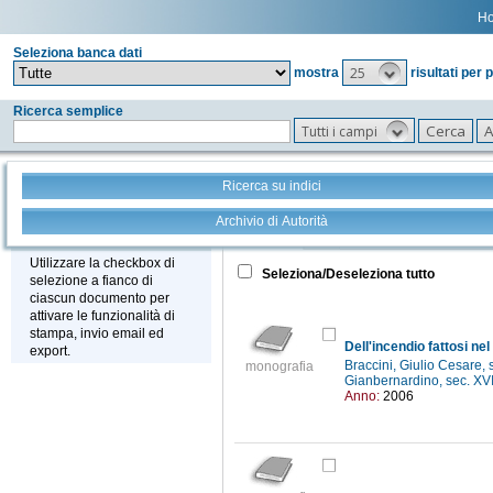
H
Seleziona banca dati
25
mostra
risultati per 
Ricerca semplice
Tutti i campi
Ricerca su indici
Archivio di Autorità
Tutto
+
Stampa - Email - Export
Utilizzare la checkbox di
Seleziona/Deseleziona tutto
selezione a fianco di
ciascun documento per
attivare le funzionalità di
stampa, invio email ed
export.
Braccini, Giulio Cesare, 
monografia
Gianbernardino, sec. XV
Anno:
2006