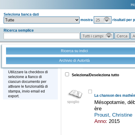
H
Seleziona banca dati
25
mostra
risultati per 
Ricerca semplice
Tutti i campi
Ricerca su indici
Archivio di Autorità
Tutto
+
Stampa - Email - Export
Utilizzare la checkbox di
Seleziona/Deseleziona tutto
selezione a fianco di
ciascun documento per
attivare le funzionalità di
stampa, invio email ed
La chanson des mathém
export.
Mésopotamie, débu
spoglio
ère
Proust, Christine
Anno:
2015