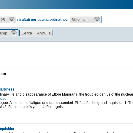
25
Rilevanza
risultati per pagina ordinati per
 campi
utto
 darkness
dinary life and disappearance of Ettore Majorana, the troubled genius of the nuclea
Joao
ogue: A moment of fatigue or moral discomfort. Pt. 1. Life: the grand inquisitor: 1. Th
is 3. Frankenstein's youth 4. Poltergeist...
9
nquisidor