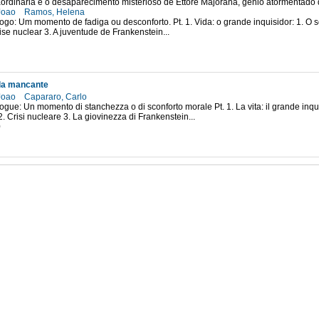
aordinária e o desaparecimento misterioso de Ettore Majorana, génio atormentado 
Joao
Ramos, Helena
logo: Um momento de fadiga ou desconforto. Pt. 1. Vida: o grande inquisidor: 1. O
ise nuclear 3. A juventude de Frankenstein...
lla mancante
Joao
Capararo, Carlo
logue: Un momento di stanchezza o di sconforto morale Pt. 1. La vita: il grande inquisi
. Crisi nucleare 3. La giovinezza di Frankenstein...
0