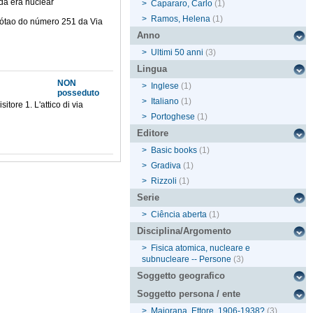
da era nuclear
>
Capararo, Carlo
(1)
>
Ramos, Helena
(1)
 sótao do número 251 da Via
Anno
>
Ultimi 50 anni
(3)
Lingua
NON
>
Inglese
(1)
posseduto
>
Italiano
(1)
tore 1. L'attico di via
>
Portoghese
(1)
Editore
>
Basic books
(1)
>
Gradiva
(1)
>
Rizzoli
(1)
Serie
>
Ciência aberta
(1)
Disciplina/Argomento
>
Fisica atomica, nucleare e
subnucleare -- Persone
(3)
Soggetto geografico
Soggetto persona / ente
>
Majorana, Ettore, 1906-1938?
(3)