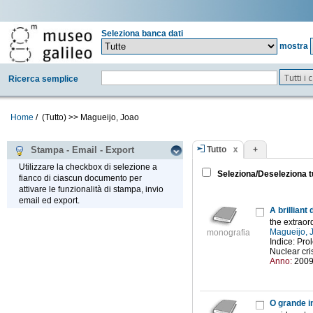
Seleziona banca dati
mostra
Tutti i
Ricerca semplice
Home
/
(Tutto)
>>
Magueijo, Joao
Tutto
+
Stampa - Email - Export
Utilizzare la checkbox di selezione a
Seleziona/Deseleziona t
fianco di ciascun documento per
attivare le funzionalità di stampa, invio
email ed export.
A brilliant
the extraor
Magueijo, 
monografia
Indice: Prol
Nuclear cris
Anno:
200
O grande i