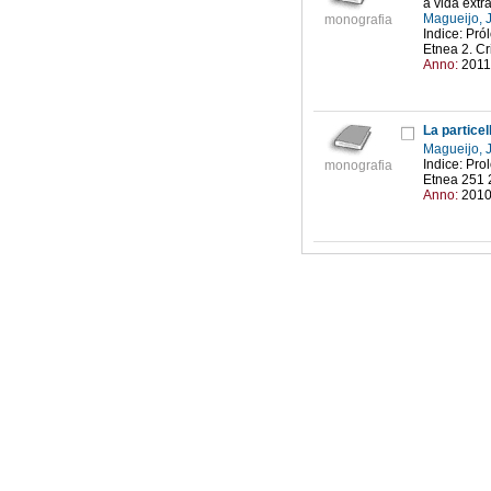
a vida extr
Magueijo, 
monografia
Indice: Pró
Etnea 2. Cr
Anno:
2011
La partice
Magueijo, 
Indice: Pro
monografia
Etnea 251 2
Anno:
201