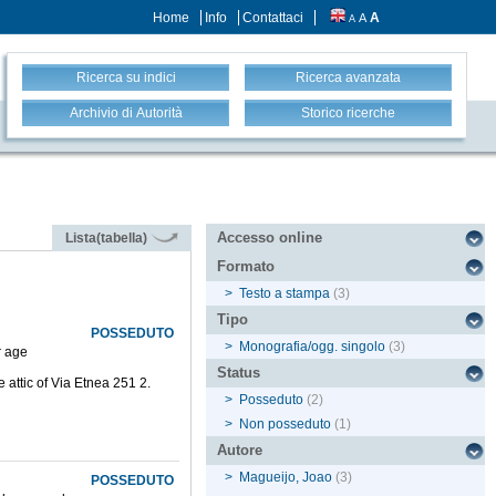
Home
Info
Contattaci
A
A
A
Ricerca su indici
Ricerca avanzata
Archivio di Autorità
Storico ricerche
Accesso online
Lista(tabella)
Formato
>
Testo a stampa
(3)
Tipo
POSSEDUTO
>
Monografia/ogg. singolo
(3)
r age
Status
e attic of Via Etnea 251 2.
>
Posseduto
(2)
>
Non posseduto
(1)
Autore
>
Magueijo, Joao
(3)
POSSEDUTO