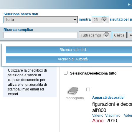
H
Seleziona banca dati
25
mostra
risultati per 
Ricerca semplice
Tutti i campi
Ricerca su indici
Archivio di Autorità
Tutto
+
Stampa - Email - Export
Utilizzare la checkbox di
Seleziona/Deseleziona tutto
selezione a fianco di
ciascun documento per
attivare le funzionalità di
stampa, invio email ed
export.
Apparati decorativi
monografia
figurazioni e decor
all'800
Valerio, Vladimiro
Vale
Anno:
2010