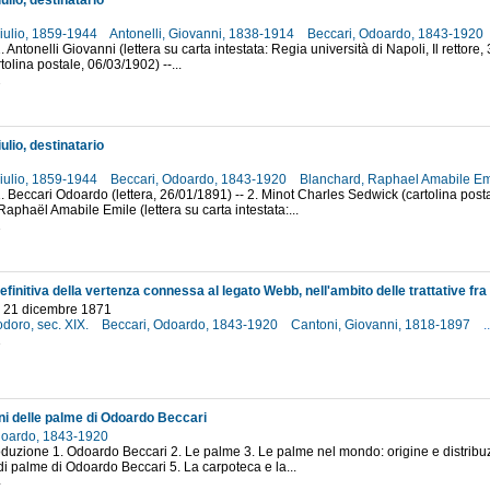
ulio, destinatario
Giulio, 1859-1944
Antonelli, Giovanni, 1838-1914
Beccari, Odoardo, 1843-1920
 1. Antonelli Giovanni (lettera su carta intestata: Regia università di Napoli, Il rettore
olina postale, 06/03/1902) --...
2
ulio, destinatario
Giulio, 1859-1944
Beccari, Odoardo, 1843-1920
Blanchard, Raphael Amabile E
- 1. Beccari Odoardo (lettera, 26/01/1891) -- 2. Minot Charles Sedwick (cartolina posta
aphaël Amabile Emile (lettera su carta intestata:...
1
- 21 dicembre 1871
odoro, sec. XIX.
Beccari, Odoardo, 1843-1920
Cantoni, Giovanni, 1818-1897
..
1
oni delle palme di Odoardo Beccari
doardo, 1843-1920
roduzione 1. Odoardo Beccari 2. Le palme 3. Le palme nel mondo: origine e distribuz
di palme di Odoardo Beccari 5. La carpoteca e la...
4