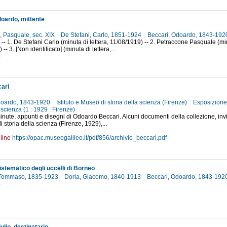
oardo, mittente
, Pasquale, sec. XIX
De Stefani, Carlo, 1851-1924
Beccari, Odoardo, 1843-19
 -- 1. De Stefani Carlo (minuta di lettera, 11/08/1919) -- 2. Petraccone Pasquale (min
-- 3. [Non identificato] (minuta di lettera,...
5
ari
doardo, 1843-1920
Istituto e Museo di storia della scienza (Firenze)
Esposizione
a scienza (1 : 1929 : Firenze)
nute, appunti e disegni di Odoardo Beccari. Alcuni documenti della collezione, invi
 storia della scienza (Firenze, 1929),...
1
line
https://opac.museogalileo.it/pdf/856/archivio_beccari.pdf
istematico degli uccelli di Borneo
 Tommaso, 1835-1923
Doria, Giacomo, 1840-1913
Beccari, Odoardo, 1843-192
4