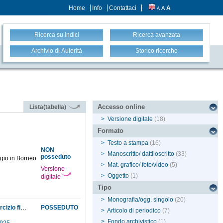
Home
Info
Contattaci
A
A
A
Ricerca su indici
Ricerca avanzata
Archivio di Autorità
Storico ricerche
Accesso online
Lista(tabella)
>
Versione digitale
(18)
Formato
>
Testo a stampa
(16)
NON
>
Manoscritto/ dattiloscritto
(33)
posseduto
ggio in Borneo
>
Mat. grafico/ foto/video
(5)
Versione
>
Oggetto
(1)
digitale
Tipo
>
Monografia/ogg. singolo
(20)
Anticipi sulla dotazione del Museo e rendiconti delle spese effettuate relativamente all'esercizio finanziario del 1869; quantificazione del deficit di bilancio, dovuto ad una riduzione della dotazione del Museo, da ripartire fra i diversi settori del medesimo
POSSEDUTO
>
Articolo di periodico
(7)
>
Fondo archivistico
(1)