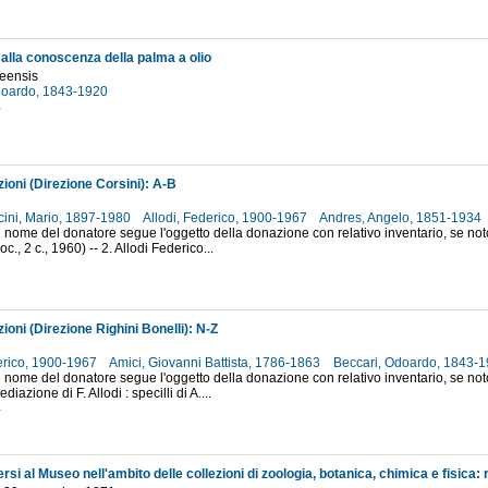
 alla conoscenza della palma a olio
neensis
doardo, 1843-1920
4
ioni (Direzione Corsini): A-B
cini, Mario, 1897-1980
Allodi, Federico, 1900-1967
Andres, Angelo, 1851-1934
 nome del donatore segue l'oggetto della donazione con relativo inventario, se noto
doc., 2 c., 1960) -- 2. Allodi Federico...
2
ioni (Direzione Righini Bonelli): N-Z
derico, 1900-1967
Amici, Giovanni Battista, 1786-1863
Beccari, Odoardo, 1843-
 nome del donatore segue l'oggetto della donazione con relativo inventario, se noto
diazione di F. Allodi : specilli di A....
4