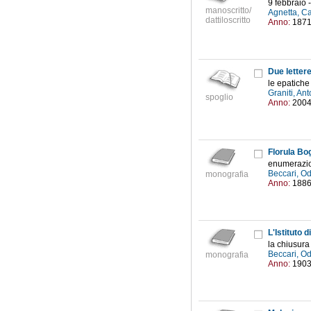
9 febbraio
manoscritto/
Agnetta, C
dattiloscritto
Anno:
187
Due letter
le epatiche
Graniti, An
spoglio
Anno:
200
Florula Bo
enumerazio
Beccari, O
monografia
Anno:
188
L'Istituto d
la chiusura
Beccari, O
monografia
Anno:
190