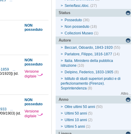
1925
...
>
Serie/fasc./doc.
(27)
Status
>
Posseduto
(36)
NON
>
Non posseduto
(18)
posseduto
>
Collezioni Museo
(1)
Autore
>
Beccari, Odoardo, 1843-1920
(55)
>
Parlatore, Filippo, 1816-1877
(14)
NON
>
Italia. Ministero della pubblica
posseduto
istruzione
(10)
9-1859
...
Versione
>
Delpino, Federico, 1833-1905
(8)
0/1920]) |id.
digitale
>
Istituto di studi superiori pratici e di
perfezionamento (Firenze).
Soprintendenza
(8)
Altro...
Anno
NON
posseduto
>
Oltre ultimi 50 anni
(50)
-1933
...
Versione
/09/1903) |id.
>
Ultimi 50 anni
(5)
digitale
>
Ultimi 10 anni
(2)
>
Ultimi 5 anni
(1)
Lingua