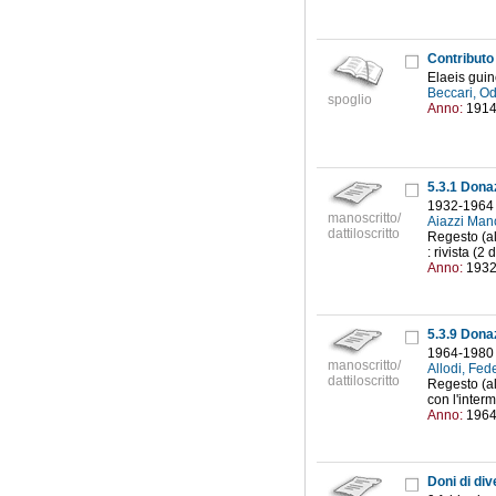
Contributo
Elaeis gui
Beccari, O
spoglio
Anno:
191
5.3.1 Donaz
1932-1964
manoscritto/
Aiazzi Man
dattiloscritto
Regesto (al
: rivista (2 
Anno:
193
5.3.9 Donaz
1964-1980
manoscritto/
Allodi, Fe
dattiloscritto
Regesto (al
con l'interme
Anno:
196