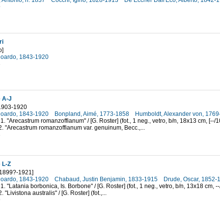
, Antonio, n. 1837
Cocchi, Igino, 1828-1913
De Eccher Dall'Eco, Alberto, 1842-
9
ri
o]
doardo, 1843-1920
3
 A-J
 1903-1920
doardo, 1843-1920
Bonpland, Aimé, 1773-1858
Humboldt, Alexander von, 176
1. "Arecastrum romanzoffianum" / [G. Roster] (fot., 1 neg., vetro, b/n, 18x13 cm, [--/1
2. "Arecastrum romanzoffianum var. genuinum, Becc.,...
3
 L-Z
 [1899?-1921]
doardo, 1843-1920
Chabaud, Justin Benjamin, 1833-1915
Drude, Oscar, 1852
1. "Latania borbonica, Is. Borbone" / [G. Roster] (fot., 1 neg., vetro, b/n, 13x18 cm, --
 "Livistona australis" / [G. Roster] (fot.,...
9