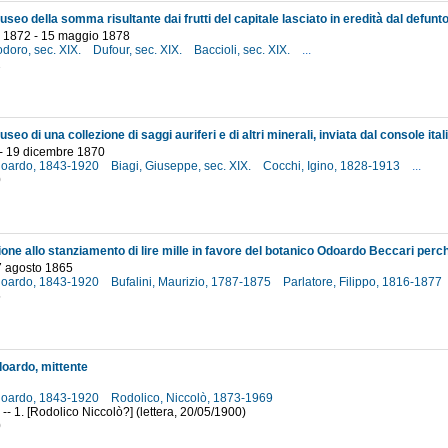
 1872 - 15 maggio 1878
odoro, sec. XIX.
Dufour, sec. XIX.
Baccioli, sec. XIX.
...
2
- 19 dicembre 1870
doardo, 1843-1920
Biagi, Giuseppe, sec. XIX.
Cocchi, Igino, 1828-1913
...
0
 7 agosto 1865
doardo, 1843-1920
Bufalini, Maurizio, 1787-1875
Parlatore, Filippo, 1816-1877
5
oardo, mittente
doardo, 1843-1920
Rodolico, Niccolò, 1873-1969
 -- 1. [Rodolico Niccolò?] (lettera, 20/05/1900)
0