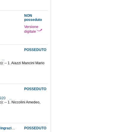
NON
posseduto
Versione
digitale
POSSEDUTO
...
): -- 1. Aiazzi Mancini Mario
POSSEDUTO
1920
...
): -- 1. Niccolini Amedeo,
Doni di diversi al Museo nell'ambito delle collezioni di zoologia, botanica, chimica e fisica: ringraziamento ed invio ai medesimi di una medaglia d'argento raffigurante Galileo
POSSEDUTO