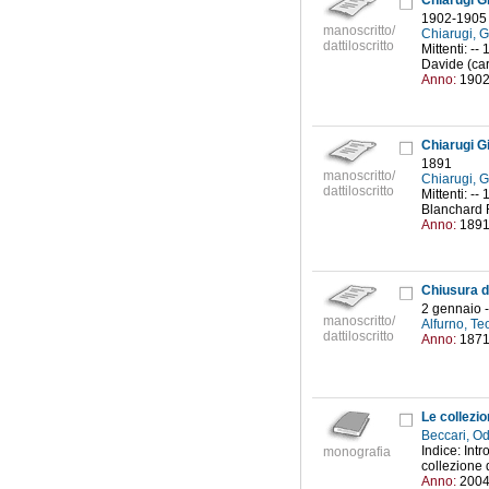
Chiarugi Gi
1902-1905
manoscritto/
Chiarugi, 
dattiloscritto
Mittenti: --
Davide (cart
Anno:
190
Chiarugi Gi
1891
manoscritto/
Chiarugi, 
dattiloscritto
Mittenti: -
Blanchard R
Anno:
189
2 gennaio 
manoscritto/
Alfurno, Te
dattiloscritto
Anno:
187
Le collezi
Beccari, O
Indice: Int
monografia
collezione 
Anno:
200