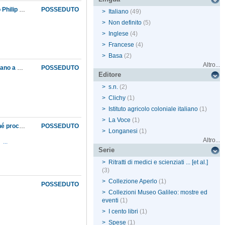
Arrivo al Museo della somma risultante dai frutti del capitale lasciato in eredità dal defunto Philip Barker Webb al granduca di Toscana, insieme al suo erbario ed alla sua biblioteca, che furono depositati nel Museo; impiego di una parte di tale somma per pagare: gli scaffali fatti per l'erbario e la biblioteca Webb, le piante secche del Borneo ed alcune opere cedute da Odoardo Beccari, la continuazione di opere, periodiche e non, rimaste incomplete nella biblioteca Webb; il resto della somma viene investito in certificati del debito pubblico, in modo da utilizzarne la rendita per la conservazione e l'aumento dell'erbario e della biblioteca
POSSEDUTO
>
Italiano
(49)
>
Non definito
(5)
>
Inglese
(4)
>
Francese
(4)
>
Basa
(2)
Altro...
Arrivo al Museo di una collezione di saggi auriferi e di altri minerali, inviata dal console italiano a Melbourne, in parte frutto di acquisti per conto del Museo ed in parte dono del segretario del Dipartimento delle miniere di Melbourne; a quest'ultimo saranno inviati in cambio campioni di rocce e minerali italiani
POSSEDUTO
Editore
>
s.n.
(2)
>
Clichy
(1)
>
Istituto agricolo coloniale italiano
(1)
>
La Voce
(1)
Autorizzazione allo stanziamento di lire mille in favore del botanico Odoardo Beccari perché procuri prodotti vegetali e animali rari in occasione del suo viaggio nel Borneo, a condizione che la somma sia pagata con la dotazione ordinaria del Giardino botanico
POSSEDUTO
>
Longanesi
(1)
Altro...
...
Serie
>
Ritratti di medici e scienziati ... [et al.]
(3)
>
Collezione Aperlo
(1)
POSSEDUTO
>
Collezioni Museo Galileo: mostre ed
eventi
(1)
>
I cento libri
(1)
>
Spese
(1)