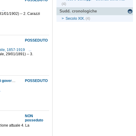
POSSEDUTO
(4)
...
Sudd. cronologiche
, 31/01/1902) -- 2. Carazzi
>
Secolo XIX.
(4)
POSSEDUTO
mile, 1857-1919
...
le, 29/01/1891) -- 3.
Chiusura definitiva della vertenza connessa al legato Webb, nell'ambito delle trattative fra i governi italiano ed austro-ungarico per la definizione delle questioni pendenti del trattato di Vienna del 1866. Richiesta, da parte del direttore del Museo, di ricevere rapidamente la somma risultante dai frutti del capitale lasciato dal defunto Philip Webb, in modo da impiegarla per l'accrescimeno e mantenimento della biblioteca e dell'erbario, secondo la volontà del testatore
POSSEDUTO
.
NON
posseduto
ione attuale 4. La