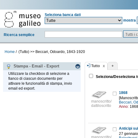
Seleziona banca dati
mostra
Tutti i
Ricerca semplice
Home
/
(Tutto)
>>
Beccari, Odoardo, 1843-1920
Tutto
+
Stampa - Email - Export
Utilizzare la checkbox di selezione a
Seleziona/Deseleziona t
fianco di ciascun documento per
attivare le funzionalità di stampa, invio
email ed export.
1868
[Manoscritt
manoscritto/
Beccari, O
dattiloscritto
Anno:
186
27 gennaio
manoscritto/