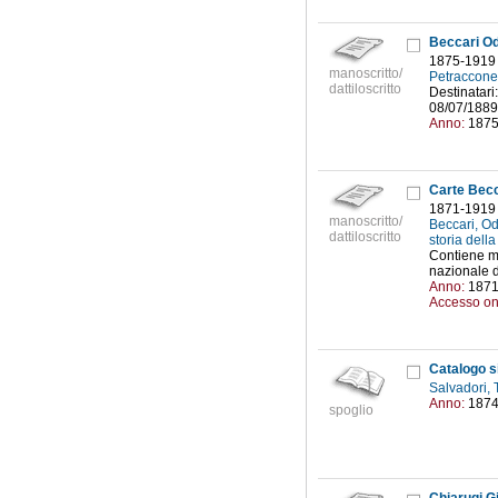
Beccari Od
1875-1919
manoscritto/
Petraccone
dattiloscritto
Destinatari:
08/07/1889) 
Anno:
187
Carte Becc
1871-1919
manoscritto/
Beccari, O
dattiloscritto
storia dell
Contiene mi
nazionale di
Anno:
187
Accesso on
Catalogo s
Salvadori,
Anno:
187
spoglio