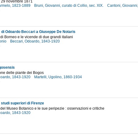
 - 29 novembre 1871
armelo, 1823-1889
Bruni, Giovanni, curato di Collio, sec. XIX.
Cantoni, Giovann
1
e di Odoardo Beccari a Giuseppe De Notaris
 di Borneo e le vicende di due grandi italiani
tonio
Beccari, Odoardo, 1843-1920
4
gosensis
ne delle piante dei Bogos
doardo, 1843-1920
Martelli, Ugolino, 1860-1934
6
i studi superiori di Firenze
 del Museo Botanico e le sue peripezie : osservazioni e critiche
doardo, 1843-1920
3