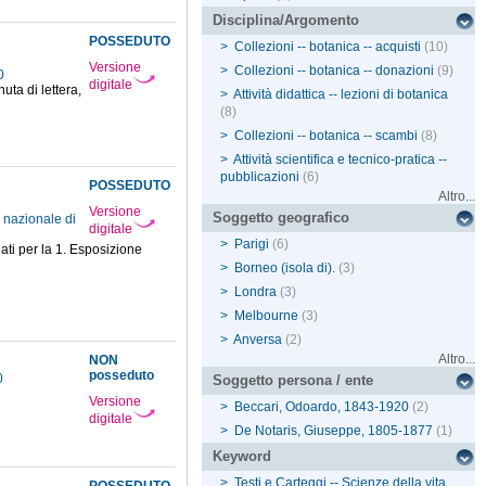
Disciplina/Argomento
POSSEDUTO
>
Collezioni -- botanica -- acquisti
(10)
Versione
>
Collezioni -- botanica -- donazioni
(9)
20
digitale
uta di lettera,
>
Attività didattica -- lezioni di botanica
(8)
>
Collezioni -- botanica -- scambi
(8)
>
Attività scientifica e tecnico-pratica --
pubblicazioni
(6)
POSSEDUTO
Altro...
Versione
Soggetto geografico
 nazionale di
digitale
>
Parigi
(6)
ati per la 1. Esposizione
>
Borneo (isola di).
(3)
>
Londra
(3)
>
Melbourne
(3)
>
Anversa
(2)
Altro...
NON
posseduto
0
Soggetto persona / ente
Versione
>
Beccari, Odoardo, 1843-1920
(2)
digitale
>
De Notaris, Giuseppe, 1805-1877
(1)
Keyword
>
Testi e Carteggi -- Scienze della vita