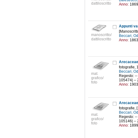
Balestrucci
dattiloscritto
Anno:
186
Appunti va
[Manoscritt
manoscritto/
Beccari, O
dattiloscritto
Anno:
186
Arecaceae
fotografie,
Beccari, O
mat.
Regesto: -- 
grafico/
105474| -- 
foto
Anno:
190
Arecaceae
fotografie,
Beccari, O
mat.
Regesto: -- 
grafico/
105146| -- 2.
foto
Anno:
189