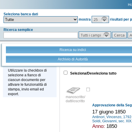
H
Seleziona banca dati
25
mostra
risultati per 
Ricerca semplice
Tutti i campi
Ricerca su indici
Archivio di Autorità
Tutto
+
Stampa - Email - Export
Utilizzare la checkbox di
Seleziona/Deseleziona tutto
selezione a fianco di
ciascun documento per
attivare le funzionalità di
stampa, invio email ed
export.
manoscritto/
dattiloscritto
17 giugno 1850
Antinori, Vincenzo, 179
Soldi, Giovanni, sec. XIX
Anno:
1850