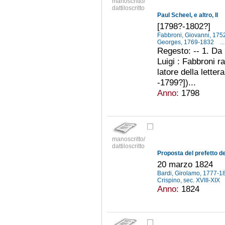
manoscritto/
dattiloscritto
Paul Scheel, e altro, II
[1798?-1802?]
Fabbroni, Giovanni, 17
Georges, 1769-1832
...
Regesto: -- 1. Da
Luigi : Fabbroni 
latore della letter
-1799?])...
Anno:
1798
manoscritto/
dattiloscritto
20 marzo 1824
Bardi, Girolamo, 1777-
Crispino, sec. XVIII-XIX
Anno:
1824