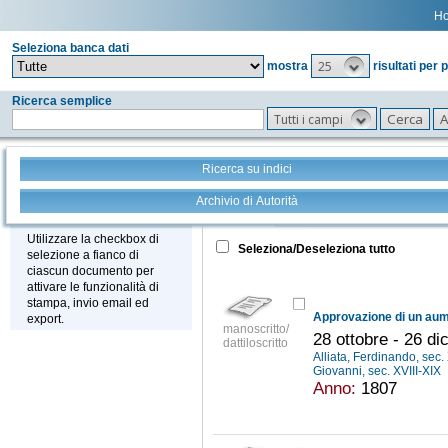
H
Seleziona banca dati
25
mostra
risultati per 
Ricerca semplice
Tutti i campi
Ricerca su indici
Archivio di Autorità
Tutto
+
Stampa - Email - Export
Utilizzare la checkbox di
Seleziona/Deseleziona tutto
selezione a fianco di
ciascun documento per
attivare le funzionalità di
stampa, invio email ed
export.
manoscritto/
28 ottobre - 26 d
dattiloscritto
Alliata, Ferdinando, sec.
Giovanni, sec. XVIII-XIX
Anno:
1807