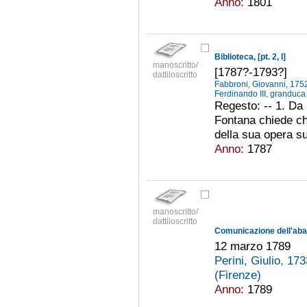
Anno:
1801
Biblioteca, [pt. 2, I]
manoscritto/
[1787?-1793?]
dattiloscritto
Fabbroni, Giovanni, 17
Ferdinando III, granduc
Regesto: -- 1. Da 
Fontana chiede ch
della sua opera sui
Anno:
1787
manoscritto/
dattiloscritto
12 marzo 1789
Perini, Giulio, 1
(Firenze)
Anno:
1789