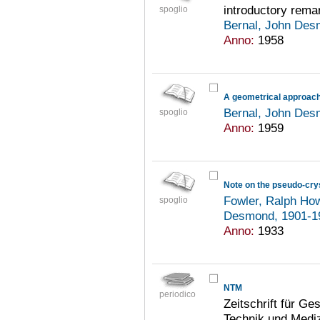
introductory rema
spoglio
Bernal, John De
Anno:
1958
A geometrical approach 
Bernal, John De
spoglio
Anno:
1959
Note on the pseudo-crys
Fowler, Ralph Ho
spoglio
Desmond, 1901-
Anno:
1933
NTM
periodico
Zeitschrift für G
Technik und Medi