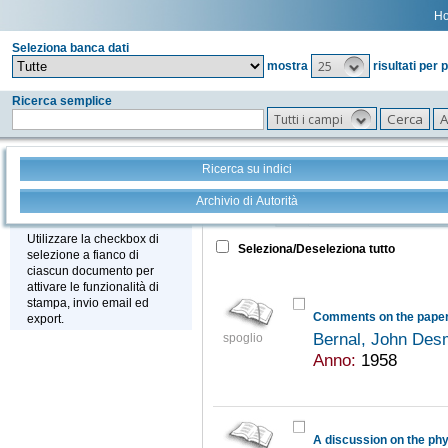
H
Seleziona banca dati
25
mostra
risultati per 
Ricerca semplice
Tutti i campi
Ricerca su indici
Archivio di Autorità
Tutto
+
Stampa - Email - Export
Utilizzare la checkbox di
Seleziona/Deseleziona tutto
selezione a fianco di
ciascun documento per
attivare le funzionalità di
stampa, invio email ed
Comments on the paper 
export.
Bernal, John De
spoglio
Anno:
1958
A discussion on the phy