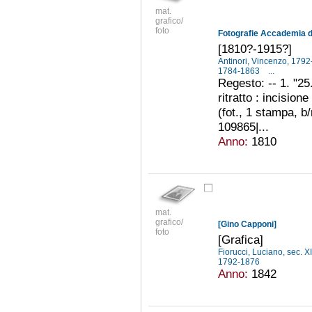
mat.
grafico/
foto
[1810?-1915?]
Antinori, Vincenzo, 179
1784-1863
...
Regesto: -- 1. "25
ritratto : incisio
(fot., 1 stampa, b
109865|...
Anno:
1810
mat.
grafico/
[Gino Capponi]
foto
[Grafica]
Fiorucci, Luciano, sec. X
1792-1876
Anno:
1842