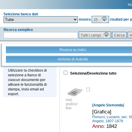
H
Seleziona banca dati
25
mostra
risultati per 
Ricerca semplice
Tutti i campi
Ricerca su indici
Archivio di Autorità
Tutto
+
Stampa - Email - Export
Utilizzare la checkbox di
Seleziona/Deseleziona tutto
selezione a fianco di
ciascun documento per
attivare le funzionalità di
stampa, invio email ed
export.
mat.
grafico/
[Angelo Sismonda]
foto
[Grafica]
Fiorucci, Luciano, sec. X
Angelo, 1807-1878
Anno:
1842