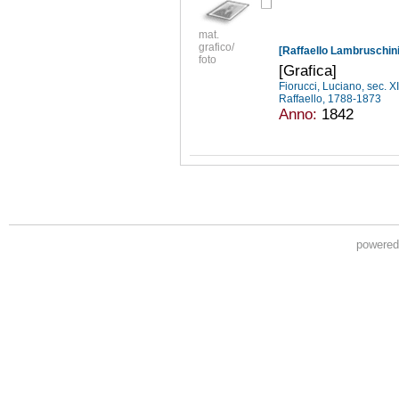
mat.
grafico/
[Raffaello Lambruschini
foto
[Grafica]
Fiorucci, Luciano, sec. X
Raffaello, 1788-1873
Anno:
1842
powere