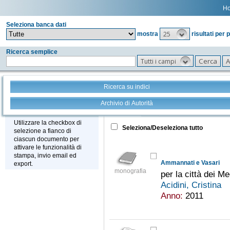
H
Seleziona banca dati
25
mostra
risultati per 
Ricerca semplice
Tutti i campi
Ricerca su indici
Archivio di Autorità
Tutto
+
Stampa - Email - Export
Utilizzare la checkbox di
Seleziona/Deseleziona tutto
selezione a fianco di
ciascun documento per
attivare le funzionalità di
stampa, invio email ed
Ammannati e Vasari
export.
monografia
per la città dei Me
Acidini, Cristina
Anno:
2011