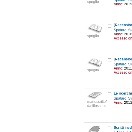
Spataro, S
spoglio
Anno:
201
[Recensio
Spataro, S
Anno:
201
spoglio
Accesso on
[Recensio
Spataro, S
Anno:
2011
spoglio
Accesso on
Le ricerche
Spataro, S
manoscritto/
Anno:
201
dattiloscritto
Scritti ined