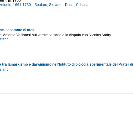
1697; III, 1700
, Antonio, 1661-1730
Spataro, Stefano
Dessì, Cristina
...
3
ome costante di molti
 di Antonio Vallisneri sul verme solitario e la disputa con Nicolas Andry
tefano
4
a tra lamarkismo e darwinismo nell'Istituto di biologia sperimentale del Prater d
tefano
5