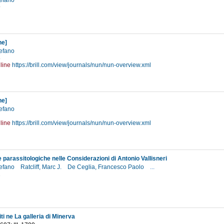
tefano
9
ne]
tefano
8
line
https://brill.com/view/journals/nun/nun-overview.xml
ne]
tefano
line
https://brill.com/view/journals/nun/nun-overview.xml
 parassitologiche nelle Considerazioni di Antonio Vallisneri
tefano
Ratcliff, Marc J.
De Ceglia, Francesco Paolo
...
2
iti ne La galleria di Minerva