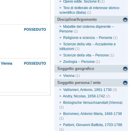
>
Opere edite. Sezione II
(1)
>
Tesi di dottorato di interesse storico-
scientifico (Italia)
(1)
Disciplina/Argomento
>
Malattie del sistema digerente --
POSSEDUTO
Persone
(1)
>
Religione e scienza -- Persone
(1)
>
Scienze della vita -- Accademie e
istituzioni
(1)
>
Scienze della vita -- Persone
(1)
>
Zoologia -- Persone
(1)
i Vienna
POSSEDUTO
Soggetto geografico
>
Vienna
(1)
Soggetto persona / ente
>
Vallisnieri, Antonio, 1661-1730
(3)
>
Andry, Nicolas, 1658-1742
(2)
>
Biologische Versuchsanstalt (Vienna)
(1)
>
Borromeo, Antonio Maria, 1666-1738
(1)
>
Paitoni, Giovanni Battista, 1703-1788
(1)