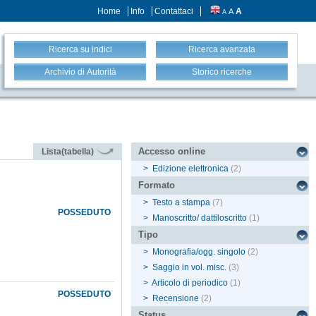
Home
Info
Contattaci
A
A
A
Ricerca su indici
Ricerca avanzata
Archivio di Autorità
Storico ricerche
Accesso online
Lista(tabella)
>
Edizione elettronica
(2)
Formato
>
Testo a stampa
(7)
POSSEDUTO
>
Manoscritto/ dattiloscritto
(1)
Tipo
>
Monografia/ogg. singolo
(2)
>
Saggio in vol. misc.
(3)
>
Articolo di periodico
(1)
POSSEDUTO
>
Recensione
(2)
Status