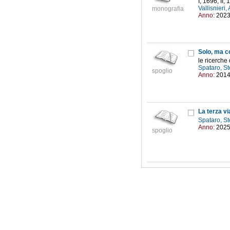
I, 1696; II, 
Vallisnieri
monografia
Anno:
202
Solo, ma c
le ricerche
Spataro, S
spoglio
Anno:
201
La terza vi
Spataro, S
Anno:
202
spoglio