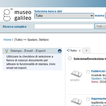
Seleziona banca dati
mostra
Tutti i
Ricerca semplice
Home
/
(Tutto)
>>
Spataro, Stefano
Tutto
+
Stampa - Email - Export
Utilizzare la checkbox di selezione a
Seleziona/Deseleziona t
fianco di ciascun documento per
attivare le funzionalità di stampa, invio
email ed export.
Fabbricati
ricadute teo
Spataro, S
spoglio
Anno:
201
Ingannante
legittimità 