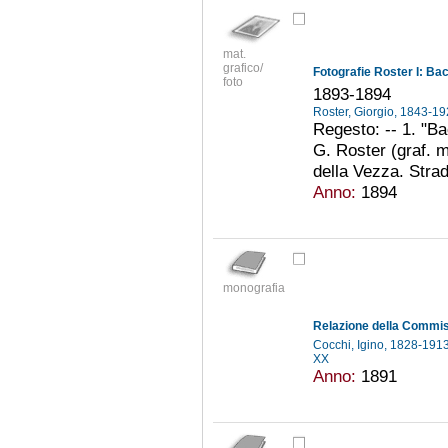
mat.
grafico/
foto
1893-1894
Roster, Giorgio, 1843-1
Regesto: -- 1. "Ba
G. Roster (graf. ms
della Vezza. Stra
Anno:
1894
monografia
Cocchi, Igino, 1828-191
XX
Anno:
1891