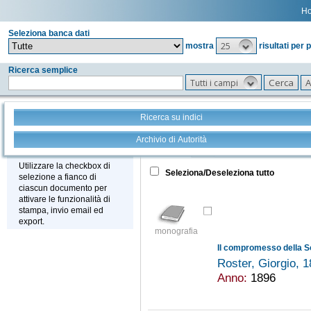
H
Seleziona banca dati
25
mostra
risultati per 
Ricerca semplice
Tutti i campi
Ricerca su indici
Archivio di Autorità
Tutto
+
Stampa - Email - Export
Utilizzare la checkbox di
Seleziona/Deseleziona tutto
selezione a fianco di
ciascun documento per
attivare le funzionalità di
stampa, invio email ed
export.
monografia
Roster, Giorgio, 
Anno:
1896