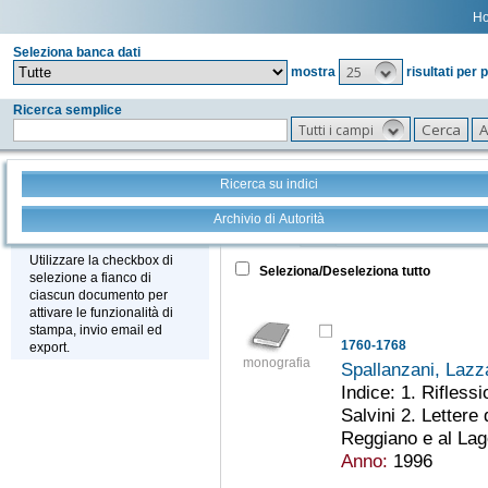
H
Seleziona banca dati
25
mostra
risultati per 
Ricerca semplice
Tutti i campi
Ricerca su indici
Archivio di Autorità
Tutto
+
Stampa - Email - Export
Utilizzare la checkbox di
Seleziona/Deseleziona tutto
selezione a fianco di
ciascun documento per
attivare le funzionalità di
stampa, invio email ed
1760-1768
export.
monografia
Spallanzani, Laz
Indice: 1. Riflessi
Salvini 2. Lettere
Reggiano e al Lago
Anno:
1996