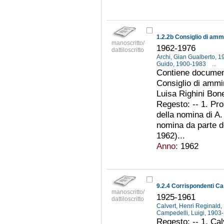
manoscritto/
1962-1976
dattiloscritto
Archi, Gian Gualberto, 
Guido, 1900-1983
...
Contiene document
Consiglio di ammin
Luisa Righini Bone
Regesto: -- 1. Pr
della nomina di A. 
nomina da parte de
1962)...
Anno:
1962
9.2.4 Corrispondenti Ca
manoscritto/
1925-1961
dattiloscritto
Calvert, Henri Reginald
Campedelli, Luigi, 190
Regesto: -- 1. Ca