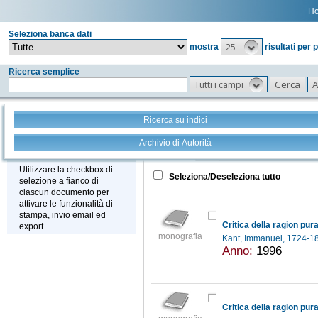
H
Seleziona banca dati
25
mostra
risultati per 
Ricerca semplice
Tutti i campi
Ricerca su indici
Archivio di Autorità
Tutto
+
Stampa - Email - Export
Utilizzare la checkbox di
Seleziona/Deseleziona tutto
selezione a fianco di
ciascun documento per
attivare le funzionalità di
stampa, invio email ed
Critica della ragion pur
export.
monografia
Kant, Immanuel, 1724-
Anno:
1996
Critica della ragion pur