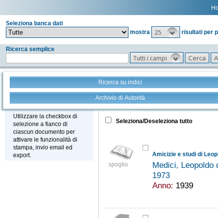
H
Seleziona banca dati
25
mostra
risultati per 
Ricerca semplice
Tutti i campi
Ricerca su indici
Archivio di Autorità
Tutto
+
Stampa - Email - Export
Utilizzare la checkbox di
Seleziona/Deseleziona tutto
selezione a fianco di
ciascun documento per
attivare le funzionalità di
stampa, invio email ed
export.
Medici, Leopoldo 
spoglio
1973
Anno:
1939