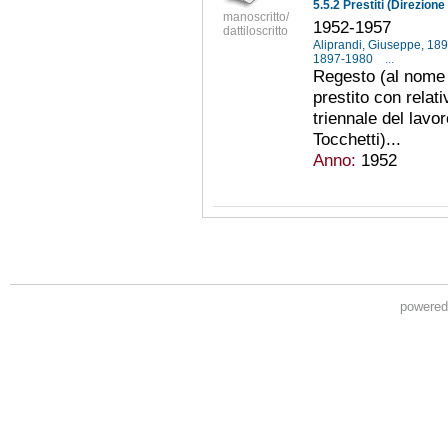
5.5.2 Prestiti (Direzione
manoscritto/
1952-1957
dattiloscritto
Aliprandi, Giuseppe, 1
1897-1980
...
Regesto (al nome d
prestito con relati
triennale del lavo
Tocchetti)...
Anno:
1952
powere