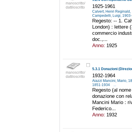
manoscritto/
1925-1961
dattiloscritto
Calvert, Henri Reginald
Campedelli, Luigi, 190
Regesto: -- 1. Ca
London) : lettere 
commercio industri
doc.,...
Anno:
1925
5.3.1 Donazioni (Direzio
manoscritto/
1932-1964
dattiloscritto
Aiazzi Mancini, Mario, 
1851-1934
...
Regesto (al nome 
donazione con rela
Mancini Mario : riv
Federico...
Anno:
1932