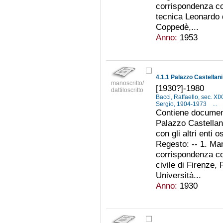
corrispondenza co
tecnica Leonardo d
Coppedè,...
Anno:
1953
4.1.1 Palazzo Castellan
manoscritto/
[1930?]-1980
dattiloscritto
Bacci, Raffaello, sec. X
Sergio, 1904-1973
...
Contiene document
Palazzo Castellan
con gli altri enti os
Regesto: -- 1. Ma
corrispondenza co
civile di Firenze,
Università...
Anno:
1930