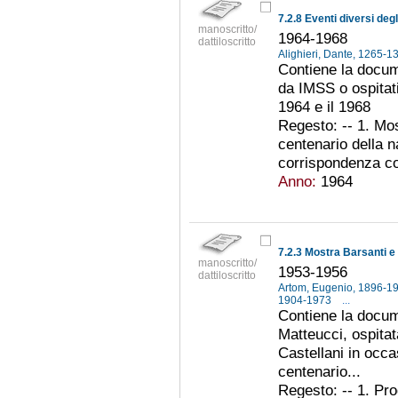
7.2.8 Eventi diversi deg
manoscritto/
1964-1968
dattiloscritto
Alighieri, Dante, 1265-
Contiene la docum
da IMSS o ospitati
1964 e il 1968
Regesto: -- 1. Mo
centenario della n
corrispondenza con
Anno:
1964
7.2.3 Mostra Barsanti e
manoscritto/
1953-1956
dattiloscritto
Artom, Eugenio, 1896-1
1904-1973
...
Contiene la docum
Matteucci, ospita
Castellani in occa
centenario...
Regesto: -- 1. Pro