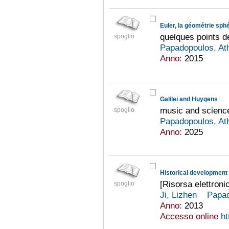
Euler, la géométrie sphé
quelques points d
spoglio
Papadopoulos, A
Anno:
2015
Galilei and Huygens
music and scienc
spoglio
Papadopoulos, A
Anno:
2025
Historical development 
[Risorsa elettroni
spoglio
Ji, Lizhen
Papad
Anno:
2013
Accesso online
ht