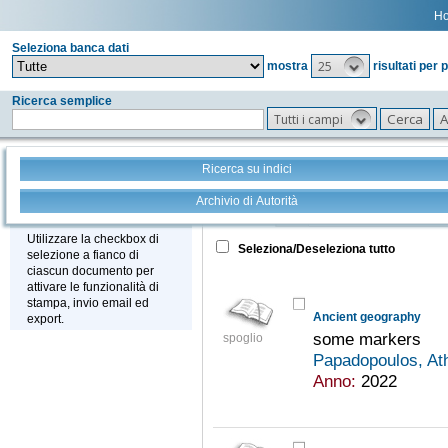
H
Seleziona banca dati
25
mostra
risultati per 
Ricerca semplice
Tutti i campi
Ricerca su indici
Archivio di Autorità
Tutto
+
Stampa - Email - Export
Utilizzare la checkbox di
Seleziona/Deseleziona tutto
selezione a fianco di
ciascun documento per
attivare le funzionalità di
stampa, invio email ed
Ancient geography
export.
some markers
spoglio
Papadopoulos, A
Anno:
2022