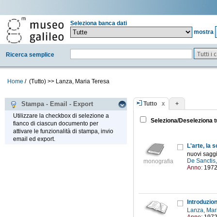
Seleziona banca dati
mostra
Tutti i
Ricerca semplice
Home
/
(Tutto)
>>
Lanza, Maria Teresa
Tutto
+
Stampa - Email - Export
Utilizzare la checkbox di selezione a
Seleziona/Deseleziona t
fianco di ciascun documento per
attivare le funzionalità di stampa, invio
email ed export.
L'arte, la s
nuovi saggi 
De Sanctis
monografia
Anno:
197
Introduzio
Lanza, Mar