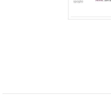
Anno:
197
spoglio