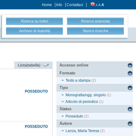
Home
Info
Contattaci
A
A
A
Ricerca su indici
Ricerca avanzata
Archivio di Autorità
Storico ricerche
Accesso online
Lista(tabella)
Formato
>
Testo a stampa
(2)
Tipo
POSSEDUTO
>
Monografia/ogg. singolo
(1)
>
Articolo di periodico
(1)
Status
>
Posseduto
(2)
Autore
POSSEDUTO
>
Lanza, Maria Teresa
(2)