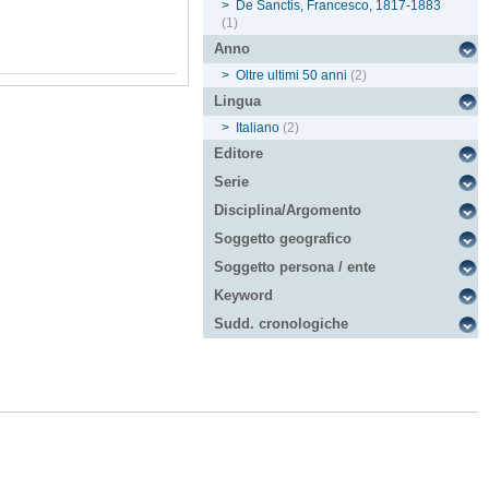
>
De Sanctis, Francesco, 1817-1883
(1)
Anno
>
Oltre ultimi 50 anni
(2)
Lingua
>
Italiano
(2)
Editore
Serie
Disciplina/Argomento
Soggetto geografico
Soggetto persona / ente
Keyword
Sudd. cronologiche