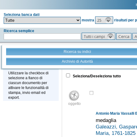
Seleziona banca dati
25
mostra
risultati per 
Ricerca semplice
Tutti i campi
Ricerca su indici
Archivio di Autorità
Tutto
+
Stampa - Email - Export
Utilizzare la checkbox di
Seleziona/Deseleziona tutto
selezione a fianco di
ciascun documento per
attivare le funzionalità di
stampa, invio email ed
export.
oggetto
Antonio Maria Vassalli 
medaglia
Galeazzi, Gaspar
Maria, 1761-1825