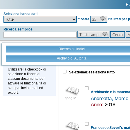
H
Seleziona banca dati
25
mostra
risultati per 
Ricerca semplice
Tutti i campi
Ricerca su indici
Archivio di Autorità
Tutto
+
Stampa - Email - Export
Utilizzare la checkbox di
Seleziona/Deseleziona tutto
selezione a fianco di
ciascun documento per
attivare le funzionalità di
stampa, invio email ed
Archimede e la matemat
export.
Andreatta, Marco
spoglio
Anno:
2018
Francesco Severi's mat