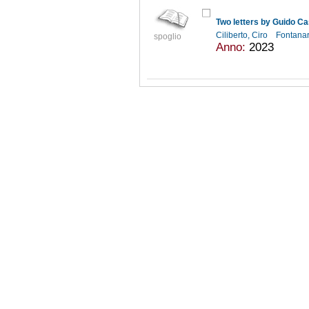
Two letters by Guido C
Ciliberto, Ciro
Fontanar
spoglio
Anno:
2023