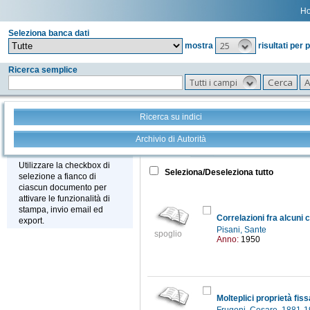
H
Seleziona banca dati
25
mostra
risultati per 
Ricerca semplice
Tutti i campi
Ricerca su indici
Archivio di Autorità
Tutto
+
Stampa - Email - Export
Utilizzare la checkbox di
Seleziona/Deseleziona tutto
selezione a fianco di
ciascun documento per
attivare le funzionalità di
stampa, invio email ed
export.
Pisani, Sante
spoglio
Anno:
1950