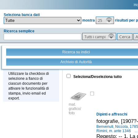
H
Seleziona banca dati
25
mostra
risultati per 
Ricerca semplice
Tutti i campi
Ricerca su indici
Archivio di Autorità
Tutto
+
Stampa - Email - Export
Utilizzare la checkbox di
Seleziona/Deseleziona tutto
selezione a fianco di
ciascun documento per
attivare le funzionalità di
stampa, invio email ed
export.
mat.
grafico/
foto
Dipinti e affreschi
fotografie, [1907?
Benvenuti, Niccola, 17
Rimini, m. ante 1346
...
Regesto: -- 1. La 