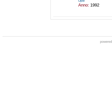
Opie
Anno:
1992
powere