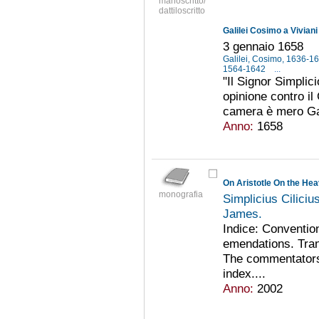
manoscritto/
dattiloscritto
Galilei Cosimo a Vivian
3 gennaio 1658
Galilei, Cosimo, 1636-1
1564-1642
...
"Il Signor Simplic
opinione contro il G
camera è mero Gal
Anno:
1658
On Aristotle On the Hea
monografia
Simplicius Ciliciu
James.
Indice: Convention
emendations. Tran
The commentators
index....
Anno:
2002