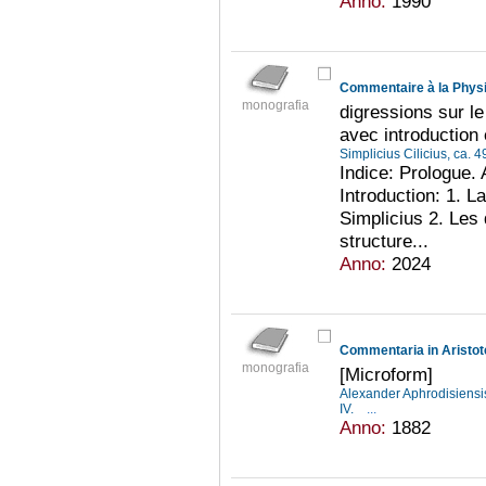
Anno:
1990
Commentaire à la Physi
monografia
digressions sur le 
avec introduction 
Simplicius Cilicius, ca. 
Indice: Prologue. 
Introduction: 1. L
Simplicius 2. Les 
structure...
Anno:
2024
Commentaria in Aristo
monografia
[Microform]
Alexander Aphrodisiensis, 
IV.
...
Anno:
1882