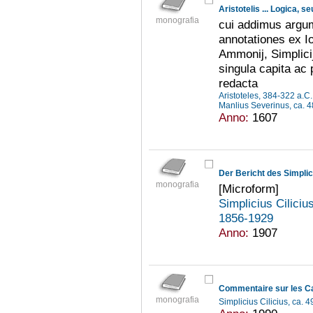
Aristotelis ... Logica, 
monografia
cui addimus argu
annotationes ex Io
Ammonij, Simplici
singula capita ac
redacta
Aristoteles, 384-322 a.C
Manlius Severinus, ca. 
Anno:
1607
monografia
[Microform]
Simplicius Ciliciu
1856-1929
Anno:
1907
Commentaire sur les Ca
monografia
Simplicius Cilicius, ca. 