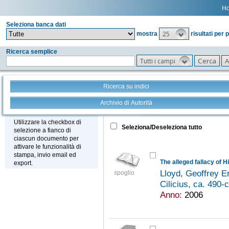
H
Seleziona banca dati
25
mostra
risultati per 
Ricerca semplice
Tutti i campi
Ricerca su indici
Archivio di Autorità
Tutto
+
Stampa - Email - Export
Utilizzare la checkbox di
Seleziona/Deseleziona tutto
selezione a fianco di
ciascun documento per
attivare le funzionalità di
stampa, invio email ed
The alleged fallacy of 
export.
Lloyd, Geoffrey E
spoglio
Cilicius, ca. 490-
Anno:
2006