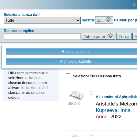
H
Seleziona banca dati
25
mostra
risultati per 
Ricerca semplice
Tutti i campi
Ricerca su indici
Archivio di Autorità
Tutto
+
Stampa - Email - Export
Utilizzare la checkbox di
Seleziona/Deseleziona tutto
selezione a fianco di
ciascun documento per
attivare le funzionalità di
stampa, invio email ed
Alexander of Aphrodisi
export.
Aristotle's Meteor
spoglio
Kupreeva, Inna
Anno:
2022