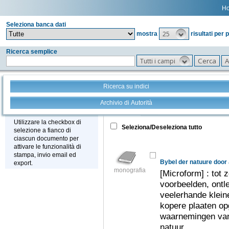
H
Seleziona banca dati
25
mostra
risultati per 
Ricerca semplice
Tutti i campi
Ricerca su indici
Archivio di Autorità
Tutto
+
Stampa - Email - Export
Utilizzare la checkbox di
Seleziona/Deseleziona tutto
selezione a fianco di
ciascun documento per
attivare le funzionalità di
stampa, invio email ed
export.
monografia
[Microform] : tot 
voorbeelden, ont
veelerhande klein
kopere plaaten op
waarnemingen van
natuur