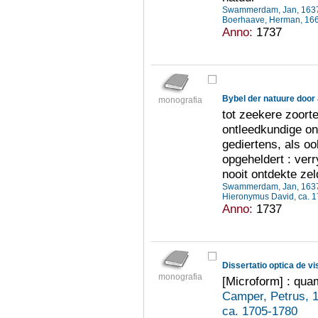
Swammerdam, Jan, 163
Boerhaave, Herman, 16
Anno:
1737
monografia
tot zeekere zoort
ontleedkundige on
gediertens, als o
opgeheldert : ver
nooit ontdekte ze
Swammerdam, Jan, 163
Hieronymus David, ca. 
Anno:
1737
Dissertatio optica de vi
monografia
[Microform] : qua
Camper, Petrus, 
ca. 1705-1780