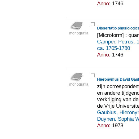
Anno:
1746
Dissertatio physiologic
monografia
[Microform] : qu
Camper, Petrus, 
ca. 1705-1780
Anno:
1746
Hieronymus David Gaub
monografia
zijn corresponden
en andere tijdgeno
verkrijging van d
de Vrije Universit
Gaubius, Hierony
Duynen, Sophia W
Anno:
1978