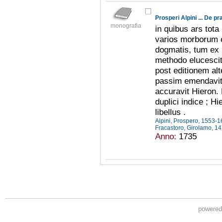
monografia
in quibus ars tota
varios morborum 
dogmatis, tum ex 
methodo elucesci
post editionem al
passim emendavit, 
accuravit Hieron.
duplici indice ; Hi
libellus .
Alpini, Prospero, 1553-
Fracastoro, Girolamo, 
Anno:
1735
powere