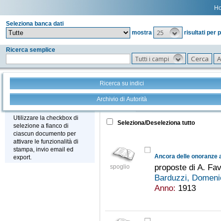
H
Seleziona banca dati
25
mostra
risultati per 
Ricerca semplice
Tutti i campi
Ricerca su indici
Archivio di Autorità
Tutto
+
Stampa - Email - Export
Utilizzare la checkbox di
Seleziona/Deseleziona tutto
selezione a fianco di
ciascun documento per
attivare le funzionalità di
stampa, invio email ed
Ancora delle onoranze a
export.
proposte di A. Fa
spoglio
Barduzzi, Domeni
Anno:
1913