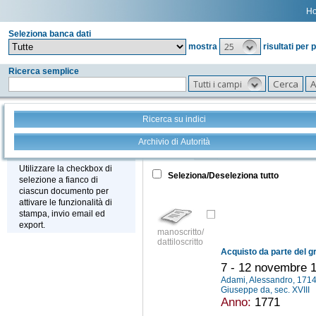
H
Seleziona banca dati
25
mostra
risultati per 
Ricerca semplice
Tutti i campi
Ricerca su indici
Archivio di Autorità
Tutto
+
Stampa - Email - Export
Utilizzare la checkbox di
Seleziona/Deseleziona tutto
selezione a fianco di
ciascun documento per
attivare le funzionalità di
stampa, invio email ed
export.
manoscritto/
dattiloscritto
7 - 12 novembre 
Adami, Alessandro, 171
Giuseppe da, sec. XVIII
Anno:
1771