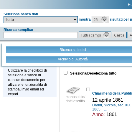
H
Seleziona banca dati
25
mostra
risultati per 
Ricerca semplice
Tutti i campi
Ricerca su indici
Archivio di Autorità
Tutto
+
Stampa - Email - Export
Utilizzare la checkbox di
Seleziona/Deseleziona tutto
selezione a fianco di
ciascun documento per
attivare le funzionalità di
stampa, invio email ed
export.
manoscritto/
12 aprile 1861
dattiloscritto
Daddi, Niccola, sec. XIX
1865
...
Anno:
1861