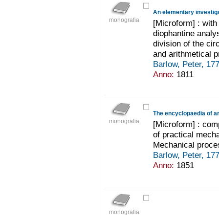
An elementary investiga
monografia
[Microform] : with
diophantine analys
division of the ci
and arithmetical 
Barlow, Peter, 1
Anno:
1811
The encyclopaedia of a
monografia
[Microform] : com
of practical mecha
Mechanical proce
Barlow, Peter, 1
Anno:
1851
monografia