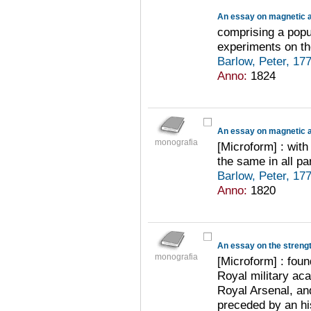
comprising a popu
experiments on the
Barlow, Peter, 1
Anno:
1824
monografia
[Microform] : wit
the same in all pa
Barlow, Peter, 1
Anno:
1820
An essay on the strengt
monografia
[Microform] : fou
Royal military ac
Royal Arsenal, an
preceded by an his