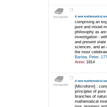
A new mathematical and
monografia
comprising an expl
pure and mixed ma
philosophy as are
investigation : wi
and present state
sciences, and an 
the most celebrat
Barlow, Peter, 1
Anno:
1814
A new mathematical and
monografia
[Microform] : com
principles of pur
branches of natura
mathematical inves
rise, progress an