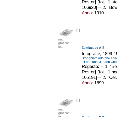
Roster] (fot., 1 s
106920| -- 2. "Bow
Anno:
1910
mat.
grafico/
foto
Zamiaceae A-E
fotografie, 1899-
Brongniart, Adolphe Th
Lehmann, Johann Geor
Regesto: -- 1. "Bo
Roster] (fot., 1 ne
105191| -- 2. "Cer
Anno:
1899
mat.
grafico/
foto