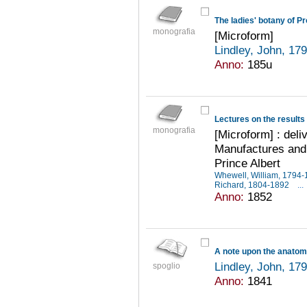
The ladies' botany of P
monografia
[Microform]
Lindley, John, 1
Anno:
185u
Lectures on the results 
monografia
[Microform] : deli
Manufactures and
Prince Albert
Whewell, William, 1794
Richard, 1804-1892
...
Anno:
1852
A note upon the anatom
Lindley, John, 1
spoglio
Anno:
1841