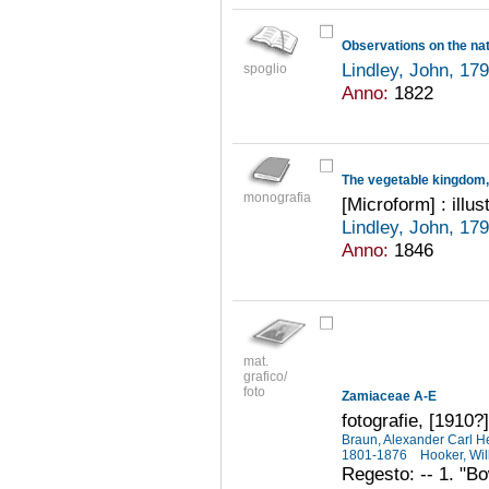
Observations on the na
Lindley, John, 1
spoglio
Anno:
1822
monografia
[Microform] : illu
Lindley, John, 1
Anno:
1846
mat.
grafico/
foto
Zamiaceae A-E
fotografie, [1910?]
Braun, Alexander Carl H
1801-1876
Hooker, Wi
Regesto: -- 1. "Bo