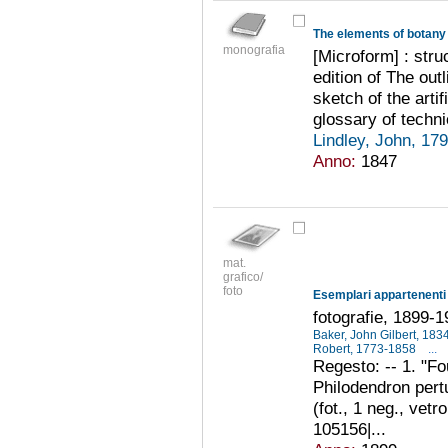
The elements of botany
monografia
[Microform] : struc
edition of The outl
sketch of the artif
glossary of techn
Lindley, John, 1
Anno:
1847
mat.
grafico/
foto
Esemplari appartenenti 
fotografie, 1899-
Baker, John Gilbert, 18
Robert, 1773-1858
...
Regesto: -- 1. "F
Philodendron pert
(fot., 1 neg., vetr
105156|...