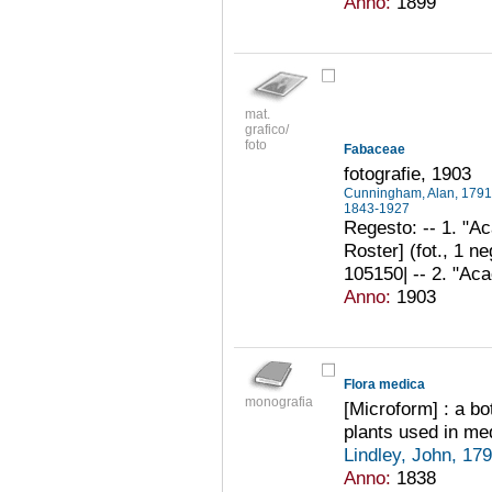
Anno:
1899
mat.
grafico/
foto
Fabaceae
fotografie, 1903
Cunningham, Alan, 179
1843-1927
Regesto: -- 1. "Aca
Roster] (fot., 1 ne
105150| -- 2. "Aca
Anno:
1903
Flora medica
monografia
[Microform] : a bo
plants used in med
Lindley, John, 1
Anno:
1838