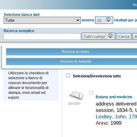
H
Seleziona banca dati
25
mostra
risultati per 
Ricerca semplice
Tutti i campi
Ricerca su indici
Archivio di Autorità
Tutto
+
Stampa - Email - Export
Utilizzare la checkbox di
Seleziona/Deseleziona tutto
selezione a fianco di
ciascun documento per
attivare le funzionalità di
stampa, invio email ed
Botany and medicine
export.
address delivere
spoglio
session, 1834-5, 
Lindley, John, 1
Anno:
1999