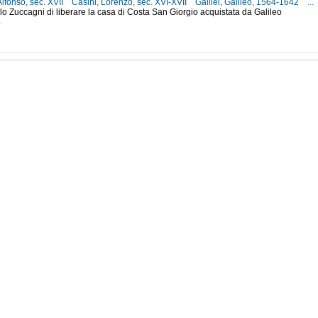
Alfonso, sec. XVII
Casini, Lorenzo, sec. XVI-XVII
Galilei, Galileo, 1564-1642
...
llo Zuccagni di liberare la casa di Costa San Giorgio acquistata da Galileo
4