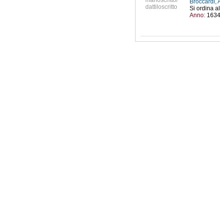
manoscritto/
Broccardi, 
dattiloscritto
Si ordina a
Anno:
163