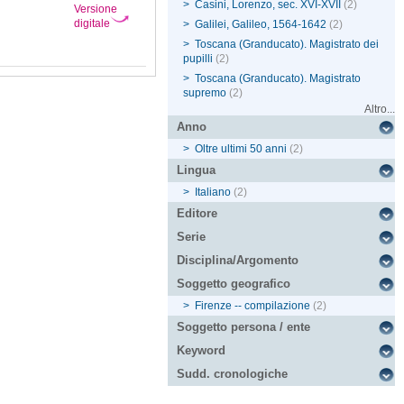
>
Casini, Lorenzo, sec. XVI-XVII
(2)
Versione
digitale
>
Galilei, Galileo, 1564-1642
(2)
>
Toscana (Granducato). Magistrato dei
pupilli
(2)
>
Toscana (Granducato). Magistrato
supremo
(2)
Altro...
Anno
>
Oltre ultimi 50 anni
(2)
Lingua
>
Italiano
(2)
Editore
Serie
Disciplina/Argomento
Soggetto geografico
>
Firenze -- compilazione
(2)
Soggetto persona / ente
Keyword
Sudd. cronologiche