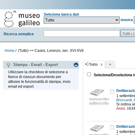
Seleziona banca dati
mostra
Tutti i
Ricerca semplice
Home
/
(Tutto)
>>
Casini, Lorenzo, sec. XVI-XVII
Tutto
+
Stampa - Email - Export
Utilizzare la checkbox di selezione a
Seleziona/Deseleziona t
fianco di ciascun documento per
attivare le funzionalità di stampa, invio
email ed export.
1 settembr
manoscritto/
Broccardi, 
dattiloscritto
Si ordina a
Anno:
163
1 settembr