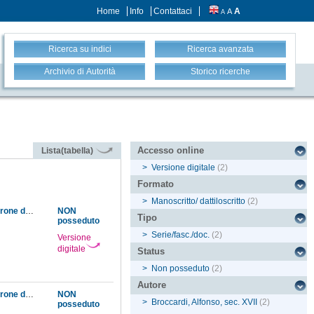
Home
Info
Contattaci
A
A
A
Ricerca su indici
Ricerca avanzata
Archivio di Autorità
Storico ricerche
Accesso online
Lista(tabella)
>
Versione digitale
(2)
Formato
>
Manoscritto/ dattiloscritto
(2)
Deliberazione del Magistrato Supremo affinché Iacopo Zuccagni riconosca Galileo per padrone della casa e gliene rilasci il libero possesso
NON
Tipo
posseduto
>
Serie/fasc./doc.
(2)
Versione
digitale
Status
>
Non posseduto
(2)
Autore
Deliberazione del Magistrato Supremo affinché Iacopo Zuccagni riconosca Galileo per padrone della casa e gliene rilasci il libero possesso
NON
>
Broccardi, Alfonso, sec. XVII
(2)
posseduto