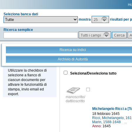
H
Seleziona banca dati
25
mostra
risultati per 
Ricerca semplice
Tutti i campi
Ricerca su indici
Archivio di Autorità
Tutto
+
Stampa - Email - Export
Utilizzare la checkbox di
Seleziona/Deseleziona tutto
selezione a fianco di
ciascun documento per
attivare le funzionalità di
stampa, invio email ed
export.
manoscritto/
dattiloscritto
Michelangelo Ricci a [To
18 febbraio 1645
Ricci, Michelangelo, 16
Marin, 1588-1648
...
Anno:
1645